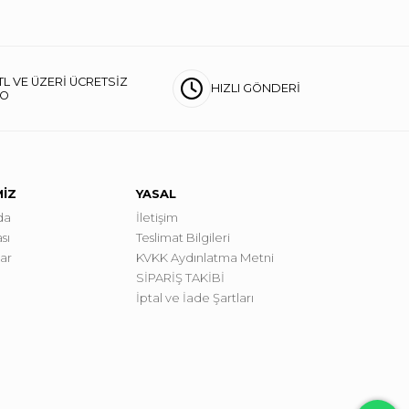
TL VE ÜZERİ ÜCRETSİZ
HIZLI GÖNDERİ
GO
MİZ
YASAL
da
İletişim
sı
Teslimat Bilgileri
lar
KVKK Aydınlatma Metni
SİPARİŞ TAKİBİ
İptal ve İade Şartları