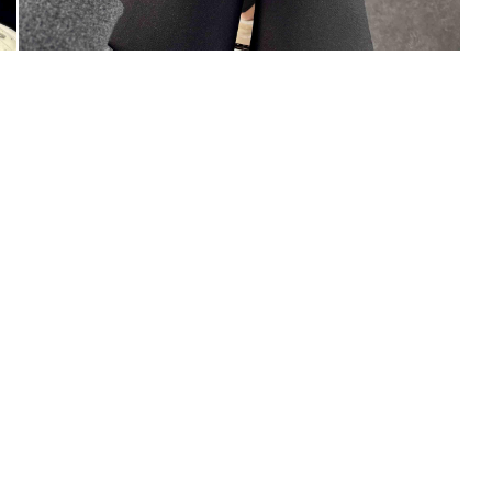
100 TL
% 10
% 5
200 TL
 TL
Tanıtım, pazarlama, reklam ve benze
tarafıma ticari elektronik ileti gönde
veriyorum.
Elektronik Ticari İleti A
% 15
 TL
'ni okudum onay veriyorum.
Paylaştığım bilgilerin
KVKK kapsamın
250 TL
% 20
korunmasını, sms ve WhatsApp üz
KARGO
bilgilendirmeleri almayı
kabul ediy
Çevir Kazan