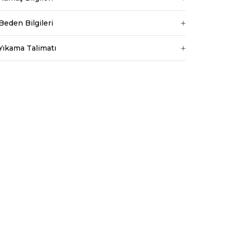
Ortam
Belirtilmemiş
Beden Bilgileri
Yıkama Talimatı