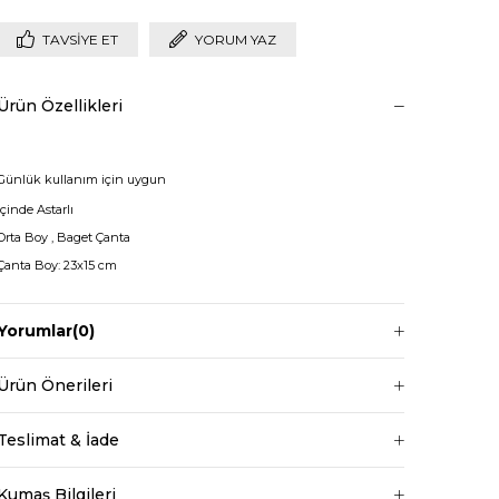
TAVSIYE ET
YORUM YAZ
Ürün Özellikleri
Günlük kullanım için uygun
İçinde Astarlı
Orta Boy , Baget Çanta
Çanta Boy: 23x15 cm
Yorumlar
(0)
Bel
Normal Bel
Boy
Standart
Ürün Önerileri
Kumaş Tipi
Belirtilmemiş
Teslimat & İade
Kalıp
Belirtilmemiş
Desen
Düz
Kumaş Bilgileri