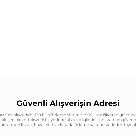
Güvenli Alışverişin Adresi
tüm alışverişler 128 bit şifreleme sistemi ve SSL sertifikası ile güvence
leşen bir veri alışverişi sayesinde kişisel bilgileriniz her zaman güve
aparken kredi kartı, havale/eft ve kapıda ödeme seçeneklerinden faydalan