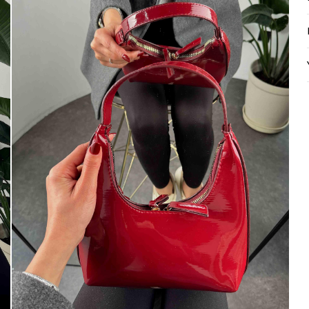
Mayıs Sürprizi!
Çarkı çevir ve fırsatı yakala !