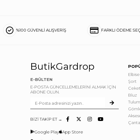
%100 GÜVENLİ ALIŞVERİŞ
FARKLI ÖDEME SE
ButikGardrop
POPÜ
Elbise
E-BÜLTEN
Şort
E-POSTA GÜNCELLEMELERİNİ ALMAK İÇİN
Ceke
ABONE OLUN.
Bluz
Tulum
Göml
Akses
BİZİ TAKİP ET →
Çant
Google Play
App Store