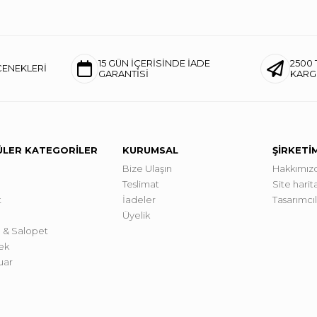
15 GÜN İÇERİSİNDE İADE
2500 
ÇENEKLERİ
GARANTİSİ
KAR
LER KATEGORİLER
KURUMSAL
ŞİRKETİ
Bize Ulaşın
Hakkımız
Teslimat
Site harita
t
İadeler
Tasarımcı
Üyelik
 & Salopet
ek
uar
a