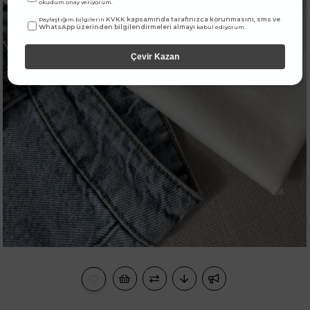
okudum onay veriyorum.
KVKK kapsamında tarafınızca korunmasını, sms ve
Paylaştığım bilgilerin
WhatsApp üzerinden bilgilendirmeleri almayı
kabul ediyorum.
Çevir Kazan