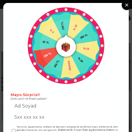
❮
Tüm Kredi Kartlarına +12 Taksit İmkanı!
❯
0
100 TL
% 10
% 5
Anasayfa
ÜST GİYİM
BLUZ
Roma Gold Logolu Kadın Bluz Ekru
50 TL
200 TL
500 TL
% 15
250 TL
% 20
KARGO
Mayıs Sürprizi!
Çarkı çevir ve fırsatı yakala !
Tanıtım, pazarlama, reklam ve benzeri amaçlarla tarafıma ticari elektronik ileti
Elektronik Ticari İleti Aydınlatma Metni
gönderilmesine izin veriyorum.
'ni