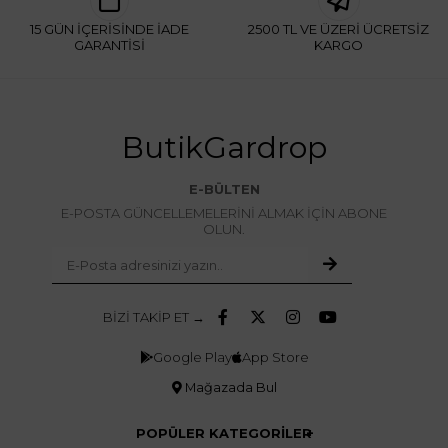
15 GÜN İÇERİSİNDE İADE
2500 TL VE ÜZERİ ÜCRETSİZ
GARANTİSİ
KARGO
ButikGardrop
E-BÜLTEN
E-POSTA GÜNCELLEMELERİNİ ALMAK İÇİN ABONE
OLUN.
BİZİ TAKİP ET →
Google Play
App Store
Mağazada Bul
POPÜLER KATEGORİLER