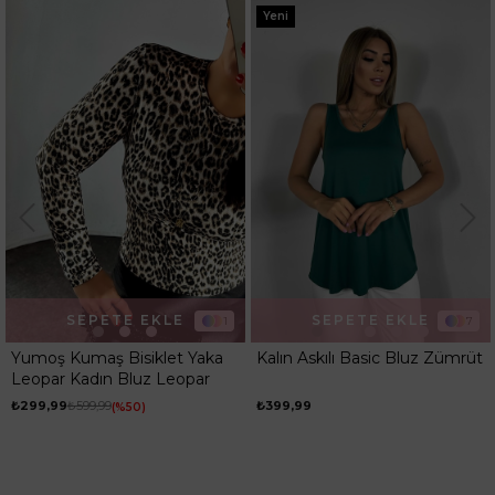
Yeni
SEPETE EKLE
SEPETE EKLE
1
7
Yumoş Kumaş Bisiklet Yaka
Kalın Askılı Basic Bluz Zümrüt
Leopar Kadın Bluz Leopar
₺299,99
₺599,99
₺399,99
%50