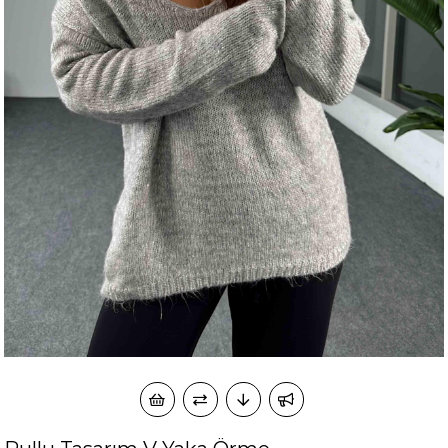
okudum onay veriyorum.
KVKK kapsamında tarafınızca korunmasını, sms ve
Paylaştığım bilgilerin
WhatsApp üzerinden bilgilendirmeleri almayı
kabul ediyorum.
Çevir Kazan