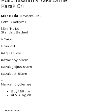
Pullu Tasarım V Yaka Örme
Kazak Gri
Stok Kodu
(FWKZK00130)
Pamuk Karışımlı
1.Sınıf Kalite
Standart Bedenli
V Yakalı
Uzun Kollu
Regular Boy
Kazak boy: 58cm
Kazak göğüs: 53cm
Kazak bel: 53cm
+
Manken ölçüleri ise;
Boy 1.68 cm
Kilo 69 kg dir.