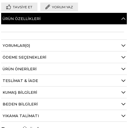
TAVSIYE ET
YORUM YAZ
ÜRÜN ÖZELLIKLERI
YORUMLAR
(0)
ÖDEME SEÇENEKLERI
ÜRÜN ÖNERILERI
TESLIMAT & İADE
KUMAŞ BILGILERI
BEDEN BILGILERI
YIKAMA TALIMATI