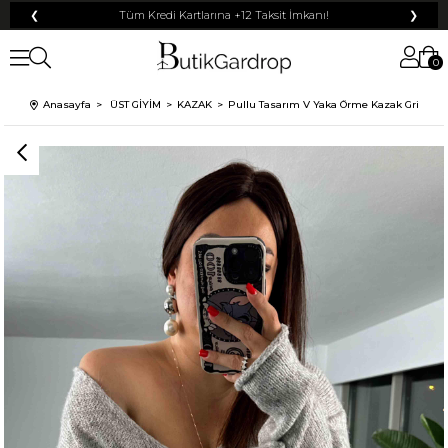
❮
Tüm Kredi Kartlarına +12 Taksit İmkanı!
❯
0
100 TL
% 10
% 5
Anasayfa
ÜST GİYİM
KAZAK
Pullu Tasarım V Yaka Örme Kazak Gri
200 TL
50 TL
% 15
500 TL
% 20
250 TL
KARGO
Mayıs Sürprizi!
Çarkı çevir ve fırsatı yakala !
Tanıtım, pazarlama, reklam ve benzeri amaçlarla tarafıma ticari elektronik ileti
Elektronik Ticari İleti Aydınlatma Metni
gönderilmesine izin veriyorum.
'ni