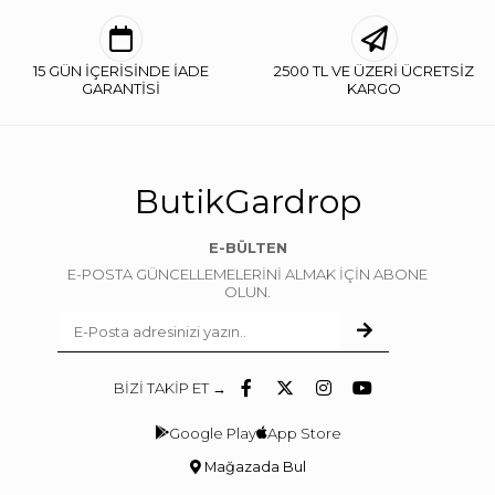
15 GÜN İÇERİSİNDE İADE
2500 TL VE ÜZERİ ÜCRETSİZ
GARANTİSİ
KARGO
ButikGardrop
E-BÜLTEN
E-POSTA GÜNCELLEMELERİNİ ALMAK İÇİN ABONE
OLUN.
BİZİ TAKİP ET →
Google Play
App Store
Mağazada Bul