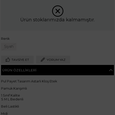
Ürün stoklarımızda kalmamıştır.
Renk
Siyah
TAVSIYE ET
YORUM YAZ
ÜRÜN ÖZELLIKLERI
Pul Payet Tasarım Astarlı Kloş Etek
Pamuk Karışımlı
1.Sınıf Kalite
S M L Bedenli
Beli Lastikli
Midi