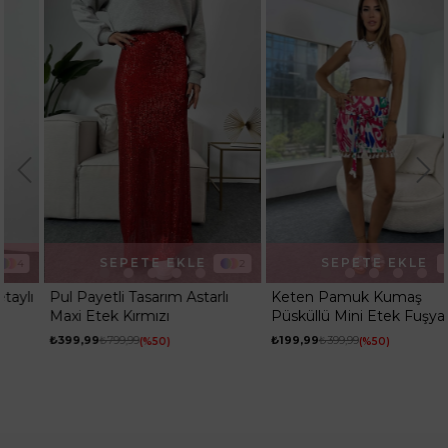
SEPETE EKLE
SEPETE EKLE
2
1
Pul Payetli Tasarım Astarlı
Keten Pamuk Kumaş
Maxi Etek Kırmızı
Püsküllü Mini Etek Fuşya
₺399,99
₺799,99
₺199,99
₺399,99
%50
%50