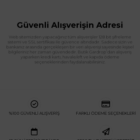
Güvenli Alışverişin Adresi
Web sitemizden yapacağınız tüm alışverişler 128 bit şifreleme
sistemi ve SSL sertifikası ile güvence altındadır. Sadece sizin ve
bankanız arasında gerçekleşen bir veri alışverişi sayesinde kişisel
bilgileriniz her zaman güvendedir. Butik Gardrop’dan alışveriş
yaparken kredi kartı, havale/eft ve kapıda ödeme
seçeneklerinden faydalanabilirsiniz.
%100 GÜVENLİ ALIŞVERİŞ
FARKLI ÖDEME SEÇENEKLERİ