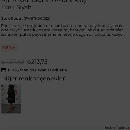
Pul Payet Tasarım Astarlı Kloş
Etek Siyah
Stok Kodu
(FWETK00052)
Parıltılı ve şık bir görünüm sunan bu etek, pul ve payet detayları ile
öne çıkıyor. Astarlı kloş etek tasarımı, hareketli bir duruş ve zarafet
sunarken, pul ve payet işlemeleri eteğe özgün bir dokunuş katıyor.
50
₺427,49
₺213,75
₺19,16
'den başlayan taksitlerle
Diğer renk seçenekleri
Tükendi
Beden Tablosu