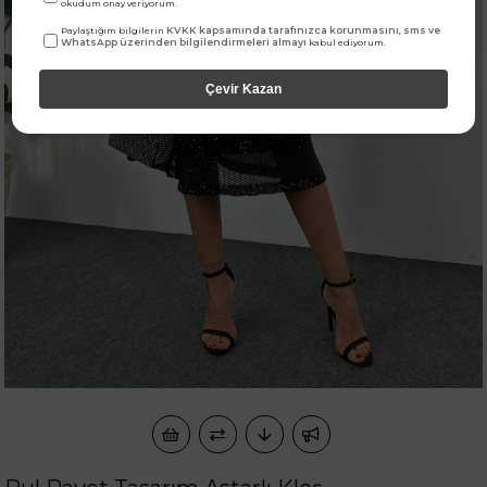
okudum onay veriyorum.
KVKK kapsamında tarafınızca korunmasını, sms ve
Paylaştığım bilgilerin
WhatsApp üzerinden bilgilendirmeleri almayı
kabul ediyorum.
Çevir Kazan