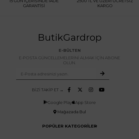
15 GÜN İÇERİSİNDE İADE
2500 TL VE ÜZERİ ÜCRETSİZ
GARANTİSİ
KARGO
ButikGardrop
E-BÜLTEN
E-POSTA GÜNCELLEMELERİNİ ALMAK İÇİN ABONE
OLUN.
BİZİ TAKİP ET →
Google Play
App Store
Mağazada Bul
POPÜLER KATEGORİLER