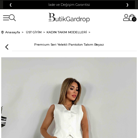
❮
İade ve Değişim Garantisi
❯
0
Anasayfa
ÜST GİYİM
KADIN TAKIM MODELLERİ
Premium Seri Yelekli Pantolon Takım Beyaz