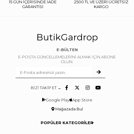
15 GÜN İÇERİSİNDE İADE
2500 TL VE ÜZERİ ÜCRETSİZ
GARANTİSİ
KARGO
ButikGardrop
E-BÜLTEN
E-POSTA GÜNCELLEMELERİNİ ALMAK İÇİN ABONE
OLUN.
BİZİ TAKİP ET →
Google Play
App Store
Mağazada Bul
POPÜLER KATEGORİLER