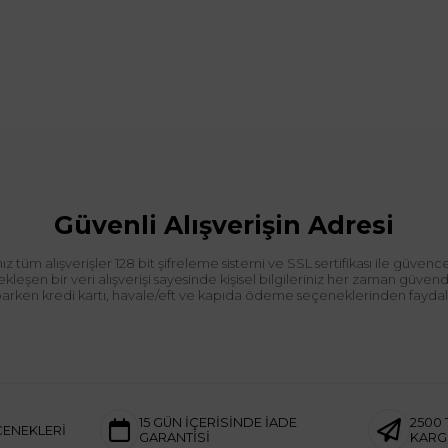
Güvenli Alışverişin Adresi
tüm alışverişler 128 bit şifreleme sistemi ve SSL sertifikası ile güvence
leşen bir veri alışverişi sayesinde kişisel bilgileriniz her zaman güve
aparken kredi kartı, havale/eft ve kapıda ödeme seçeneklerinden faydalan
15 GÜN İÇERİSİNDE İADE
2500 
ÇENEKLERİ
GARANTİSİ
KAR