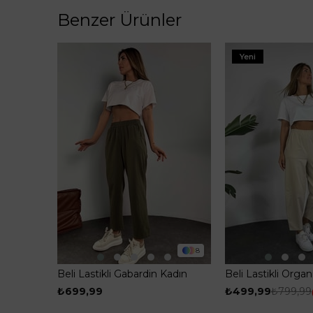
Benzer Ürünler
Yeni
8
Beli Lastikli Gabardin Kadın
Beli Lastikli Org
Pantolon Haki
Kumaş Şalvar Pan
₺699,99
₺499,99
₺799,99