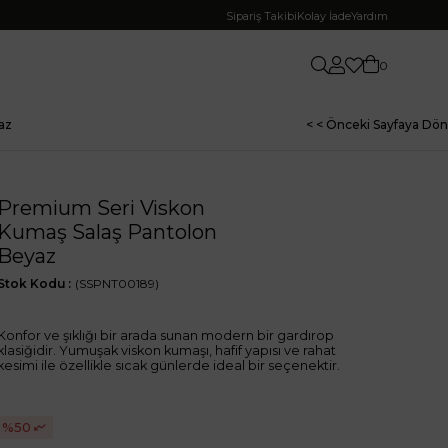
Sipariş Takibi
Kolay İade
Yardım
0
az
< < Önceki Sayfaya Dön
Premium Seri Viskon
Kumaş Salaş Pantolon
Beyaz
Stok Kodu
(SSPNT00189)
Konfor ve şıklığı bir arada sunan modern bir gardırop
klasiğidir. Yumuşak viskon kumaşı, hafif yapısı ve rahat
kesimi ile özellikle sıcak günlerde ideal bir seçenektir.
50