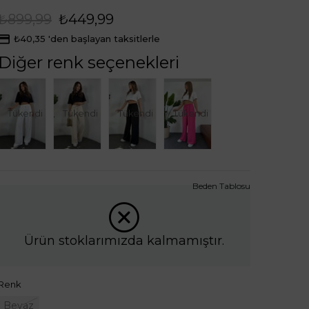
₺899,99
₺449,99
₺40,35
'den başlayan taksitlerle
Diğer renk seçenekleri
Tükendi
Tükendi
Tükendi
Tükendi
Beden Tablosu
Ürün stoklarımızda kalmamıştır.
Renk
Beyaz