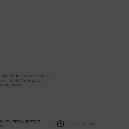
 altındadır. Sadece sizin ve
ndedir. Butik Gardrop’dan
abilirsiniz.
TL VE ÜZERİ ÜCRETSİZ
HIZLI GÖNDERİ
GO