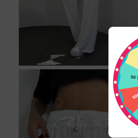
50
500