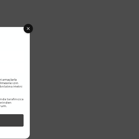
ri amaçlarla
rilmesine izin
ydınlatma Metni
da tarafınızca
erinden
orum.