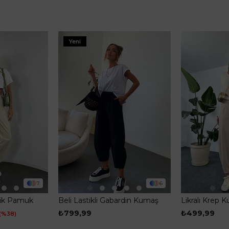
Yeni
7
6
anik Pamuk
Beli Lastikli Gabardin Kumaş
Likralı Krep K
tolon Taş
Şalvar Pantolon Siyah
Pens Detay Ş
₺799,99
₺499,99
%38
Taş