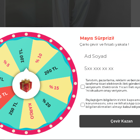
Mayıs Sürprizi!
Çarkı çevir ve fırsatı yakala !
100 TL
% 10
% 5
200 TL
 TL
Tanıtım, pazarlama, reklam ve benze
tarafıma ticari elektronik ileti gönde
veriyorum.
Elektronik Ticari İleti A
% 15
 TL
'ni okudum onay veriyorum.
Paylaştığım bilgilerin
KVKK kapsamın
250 TL
% 20
korunmasını, sms ve WhatsApp üz
KARGO
bilgilendirmeleri almayı
kabul ediy
Çevir Kazan