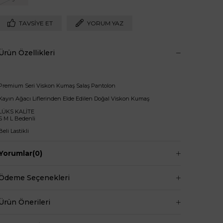
TAVSIYE ET
YORUM YAZ
Ürün Özellikleri
Premium Seri Viskon Kumaş Salaş Pantolon
Kayın Ağacı Liflerinden Elde Edilen Doğal Viskon Kumaş
LÜKS KALİTE
S M L Bedenli
Beli Lastikli
Bol Paçalı
Yorumlar
(0)
Pantolon Boy: 100cm
Ödeme Seçenekleri
+
Manken ölçüleri ise;
Ürün Önerileri
Mankenimiz S beden giymiştir
Göğüs 83 cm