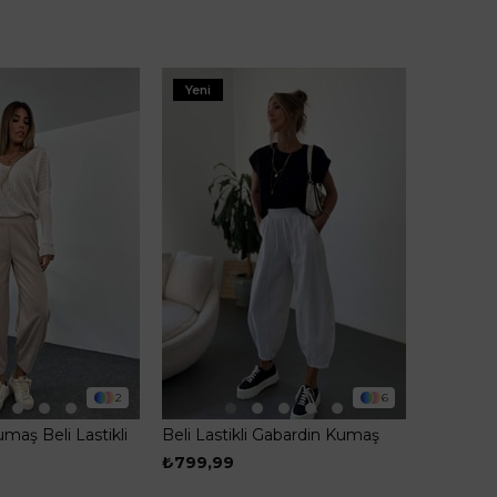
Yeni
2
6
umaş Beli Lastikli
Beli Lastikli Gabardin Kumaş
alvar Pantolon
Şalvar Pantolon Ekru
₺799,99