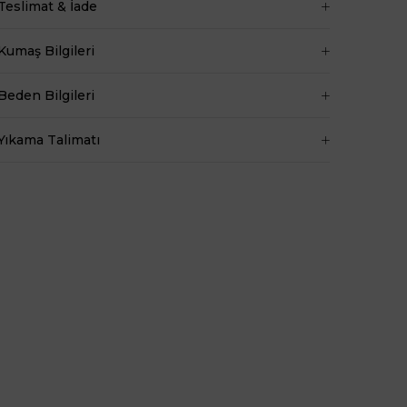
Teslimat & İade
Bel 66 cm
Baldır 54 cm
Kumaş Bilgileri
Kalça 90 cm
Basen 94 cm
Beden Bilgileri
Boy 1.73 cm
Kilo 53 kg dir.
Yıkama Talimatı
Bel
Lastikli
Boy
100
Kumaş Tipi
Belirtilmemiş