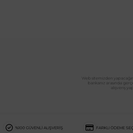
Web sitemizden yapacağınız 
bankanız arasında gerçek
alışveriş y
%100 GÜVENLİ ALIŞVERİŞ
FARKLI ÖDEME SE