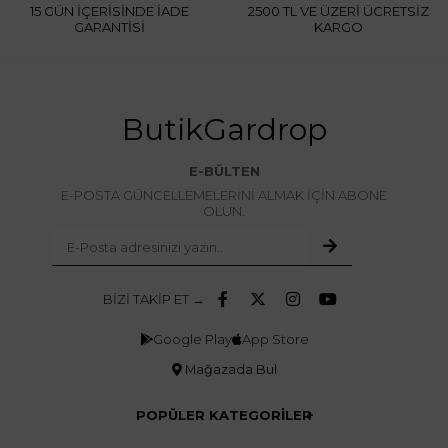
15 GÜN İÇERİSİNDE İADE
2500 TL VE ÜZERİ ÜCRETSİZ
GARANTİSİ
KARGO
ButikGardrop
E-BÜLTEN
E-POSTA GÜNCELLEMELERİNİ ALMAK İÇİN ABONE
OLUN.
BİZİ TAKİP ET →
Google Play
App Store
Mağazada Bul
POPÜLER KATEGORİLER