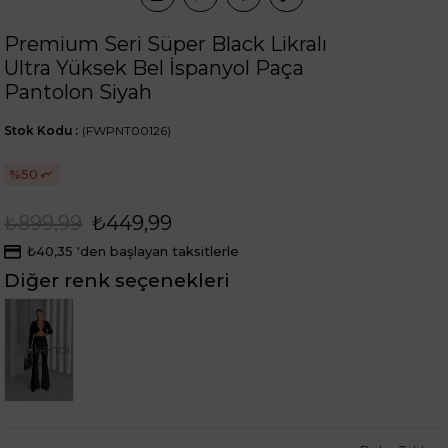
Premium Seri Süper Black Likralı
Ultra Yüksek Bel İspanyol Paça
Pantolon Siyah
Stok Kodu
(FWPNT00126)
50
₺899,99
₺449,99
₺40,35
'den başlayan taksitlerle
Diğer renk seçenekleri
Tükendi