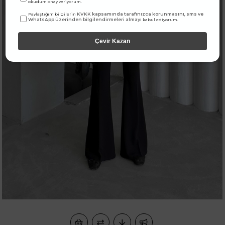
okudum onay veriyorum.
KVKK kapsamında tarafınızca korunmasını, sms ve
Paylaştığım bilgilerin
WhatsApp üzerinden bilgilendirmeleri almayı
kabul ediyorum.
Çevir Kazan