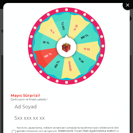
❮
Tüm Kredi Kartlarına +12 Taksit İmkanı!
❯
0
100 TL
% 10
% 5
Anasayfa
ALT GİYİM
PANTOLON
50 TL
200 TL
Premium Seri Süper Black Likralı Ultra Yüksek Bel İspanyol Paça Pantolon Siyah
500 TL
% 15
250 TL
% 20
KARGO
Mayıs Sürprizi!
Çarkı çevir ve fırsatı yakala !
Tanıtım, pazarlama, reklam ve benzeri amaçlarla tarafıma ticari elektronik ileti
Elektronik Ticari İleti Aydınlatma Metni
gönderilmesine izin veriyorum.
'ni