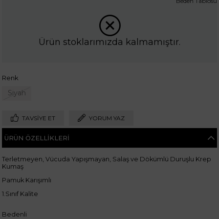
Beden Tablosu
Ürün stoklarımızda kalmamıştır.
Renk
Siyah
TAVSIYE ET
YORUM YAZ
ÜRÜN ÖZELLIKLERI
Terletmeyen, Vücuda Yapışmayan, Salaş ve Dökümlü Duruşlu Krep
Kumaş
Pamuk Karışımlı
1.Sınıf Kalite
Bedenli