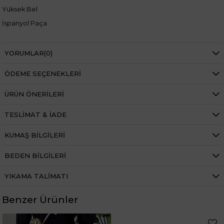
Yüksek Bel
İspanyol Paça
YORUMLAR
(0)
Manken ölçüleri ise;
ÖDEME SEÇENEKLERI
Mankenimiz S beden giymiştir
Göğüs 83 cm
ÜRÜN ÖNERILERI
Bel 66 cm
Baldır 54 cm
Kalça 90 cm
TESLIMAT & İADE
Basen 94 cm
Boy 1.73 cm
Kilo 53 kg dir.
KUMAŞ BILGILERI
BEDEN BILGILERI
YIKAMA TALIMATI
Benzer Ürünler