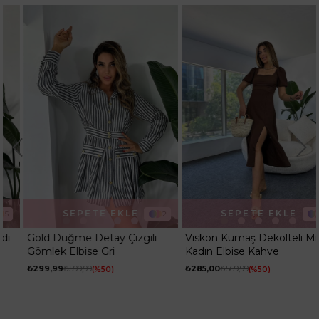
SEPETE EKLE
SEPETE EKLE
2
5
Gold Düğme Detay Çizgili
Viskon Kumaş Dekolteli Midi
Gömlek Elbise Gri
Kadın Elbise Kahve
₺299,99
₺599,99
₺285,00
₺569,99
%50
%50