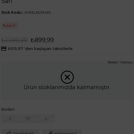
Sarı
Stok Kodu
(FWELB213451)
44
₺1.599,99
₺899,99
₺105,97
'den başlayan taksitlerle
Beden Tablosu
Ürün stoklarımızda kalmamıştır.
Beden
S
M
L
TAVSIYE ET
YORUM YAZ