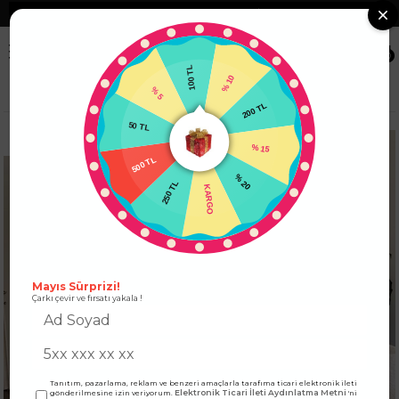
❮
Tüm Kredi Kartlarına +12 Taksit İmkanı!
❯
0
100 TL
% 5
% 10
Anasayfa
ÜST GİYİM
ELBİSE
Premium Seri Maxi Keten Elbise Sarı
50 TL
200 TL
500 TL
% 15
250 TL
% 20
KARGO
Mayıs Sürprizi!
Çarkı çevir ve fırsatı yakala !
Tanıtım, pazarlama, reklam ve benzeri amaçlarla tarafıma ticari elektronik ileti
Elektronik Ticari İleti Aydınlatma Metni
gönderilmesine izin veriyorum.
'ni