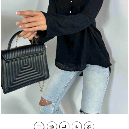
okudum onay veriyorum.
KVKK kapsamında tarafınızca korunmasını, sms ve
Paylaştığım bilgilerin
WhatsApp üzerinden bilgilendirmeleri almayı
kabul ediyorum.
Çevir Kazan