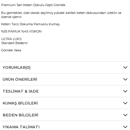
Premium Seri Keten Dokulu Cepli Gömlek
Bu gömlekler, özel olarak seçilmiş yüksek kaliteli keten dokusundan üretilir ve
özenle işlenir.
Keten Tarzı Dokuma Pamuklu Kumaş
%55 PAMUK %45 VİSKON
ULTRA LÜKS
Standart Bedenli
Gömlek Yaka
+
Manken ölçüleri ise;
YORUMLAR
(0)
Mankenimiz S beden giymiştir
Göğüs 83 cm
ÜRÜN ÖNERILERI
Bel 66 cm
Baldır 54 cm
Kalça 90 cm
TESLIMAT & İADE
Basen 94 cm
Boy 1.73 cm
Kilo 53 kg dir.
KUMAŞ BILGILERI
BEDEN BILGILERI
YIKAMA TALIMATI