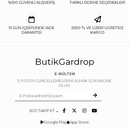
%100 GÜVENLİ ALIŞVERİŞ
FARKLI ÖDEME SEÇENEKLERİ
15 GÜN İÇERİSİNDE İADE
2500 TL VE ÜZERİ ÜCRETSİZ
GARANTİSİ
KARGO
ButikGardrop
E-BÜLTEN
E-POSTA GÜNCELLEMELERİNİ ALMAK İÇİN ABONE
OLUN.
BİZİ TAKİP ET →
Google Play
App Store