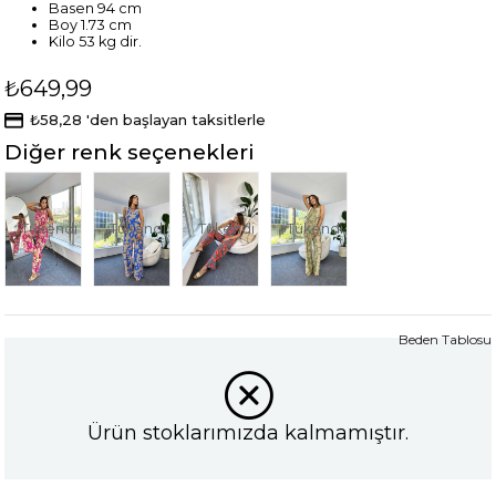
Basen 94 cm
Boy 1.73 cm
Kilo 53 kg dir.
₺649,99
₺58,28
'den başlayan taksitlerle
Diğer renk seçenekleri
Tükendi
Tükendi
Tükendi
Tükendi
Beden Tablosu
Ürün stoklarımızda kalmamıştır.