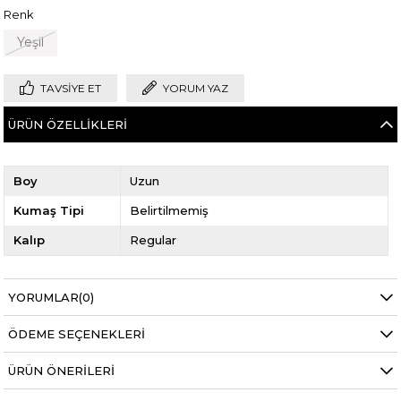
Renk
Yeşil
TAVSIYE ET
YORUM YAZ
ÜRÜN ÖZELLIKLERI
Boy
Uzun
Kumaş Tipi
Belirtilmemiş
Kalıp
Regular
YORUMLAR
(0)
ÖDEME SEÇENEKLERI
ÜRÜN ÖNERILERI