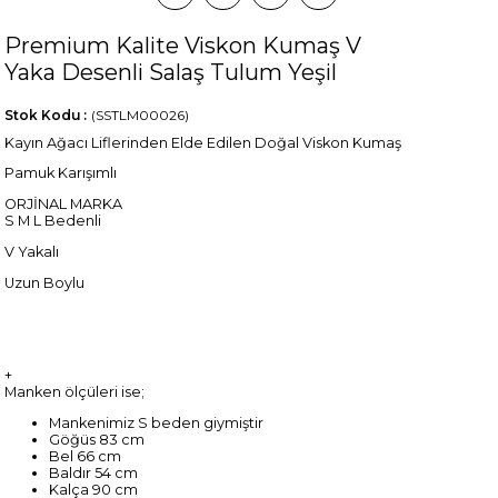
Premium Kalite Viskon Kumaş V
Yaka Desenli Salaş Tulum Yeşil
Stok Kodu
(SSTLM00026)
Kayın Ağacı Liflerinden Elde Edilen Doğal Viskon Kumaş
Pamuk Karışımlı
ORJİNAL MARKA
S M L Bedenli
V Yakalı
Uzun Boylu
+
Manken ölçüleri ise;
Mankenimiz S beden giymiştir
Göğüs 83 cm
Bel 66 cm
Baldır 54 cm
Kalça 90 cm