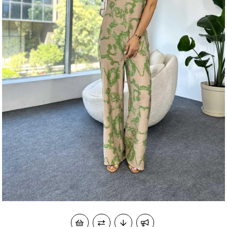
okudum onay veriyorum.
KVKK kapsamında tarafınızca korunmasını, sms ve
Paylaştığım bilgilerin
WhatsApp üzerinden bilgilendirmeleri almayı
kabul ediyorum.
Çevir Kazan