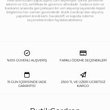
Web sitemizden yapacağınız tüm alışverişler 128 bit şifreleme
sistemi ve SSL sertifikası ile güvence altındadır. Sadece sizin ve
bankanız arasında gerçekleşen bir veri alışverişi sayesinde kişisel
bilgileriniz her zaman güvendedir. Butik Gardrop’dan alışveriş
yaparken kredi kartı, havale/eft ve kapıda ödeme
seçeneklerinden faydalanabilirsiniz.
%100 GÜVENLİ ALIŞVERİŞ
FARKLI ÖDEME SEÇENEKLERİ
15 GÜN İÇERİSİNDE İADE
2500 TL VE ÜZERİ ÜCRETSİZ
GARANTİSİ
KARGO