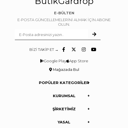
ButikGardrop
E-BÜLTEN
E-POSTA GÜNCELLEMELERİNİ ALMAK İÇİN ABONE
OLUN.
BİZİ TAKİP ET →
Google Play
App Store
Mağazada Bul
POPÜLER KATEGORİLER
KURUMSAL
ŞİRKETİMİZ
YASAL