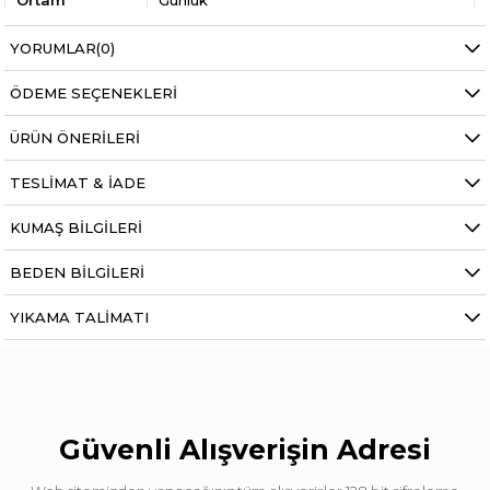
Ortam
Günlük
YORUMLAR
(0)
ÖDEME SEÇENEKLERI
ÜRÜN ÖNERILERI
TESLIMAT & İADE
KUMAŞ BILGILERI
BEDEN BILGILERI
YIKAMA TALIMATI
Güvenli Alışverişin Adresi