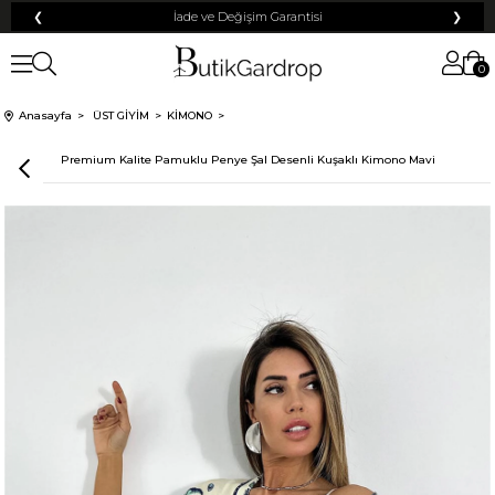
❮
İade ve Değişim Garantisi
❯
0
Anasayfa
ÜST GİYİM
KİMONO
Premium Kalite Pamuklu Penye Şal Desenli Kuşaklı Kimono Mavi