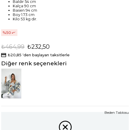
Baldır 54 cm
Kalça 90 cm
Basen 94 cm
Boy 1.73 cm
Kilo 53 kg dir.
50
₺464,99
₺232,50
₺20,85
'den başlayan taksitlerle
Diğer renk seçenekleri
Tükendi
Beden Tablosu