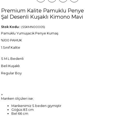
Premium Kalite Pamuklu Penye
Şal Desenli Kuşaklı Kimono Mavi
Stok Kodu
(SSKMN00005)
Pamuklu Yumuşacık Penye Kumaş
%100 PAMUK
1.Sınıf Kalite
S M L Bedenli
Beli Kuşaklı
Regular Boy
+
Manken ölçüleri ise;
Mankenimiz S beden giymiştir
Göğüs 83 cm
Bel 66 cm