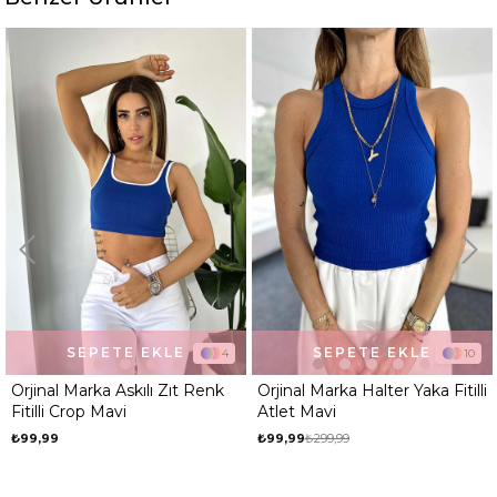
Desen
Düz
%67
Ortam
Günlük
SEPETE EKLE
SEPETE EKLE
4
10
Orjinal Marka Askılı Zıt Renk
Orjinal Marka Halter Yaka Fitilli
Fitilli Crop Mavi
Atlet Mavi
₺99,99
₺99,99
₺299,99