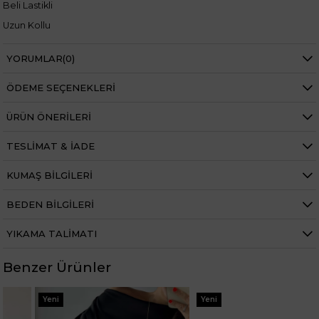
Beli Lastikli
Uzun Kollu
Bol Paçalı
YORUMLAR
(0)
ÖDEME SEÇENEKLERI
Manken ölçüleri ise;
ÜRÜN ÖNERILERI
Mankenimiz L beden giymiştir
Boy 1.68 cm
Kilo 69 kg dir.
TESLIMAT & İADE
KUMAŞ BILGILERI
BEDEN BILGILERI
YIKAMA TALIMATI
Benzer Ürünler
Yeni
Yeni