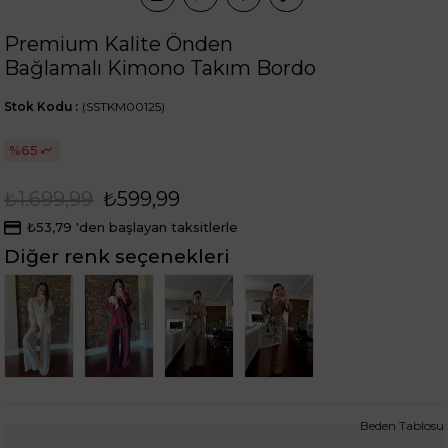
Premium Kalite Önden
Bağlamalı Kimono Takım Bordo
Stok Kodu
(SSTKM00125)
65
₺1.699,99
₺599,99
₺53,79
'den başlayan taksitlerle
Diğer renk seçenekleri
Tükendi
Tükendi
Tükendi
Beden Tablosu