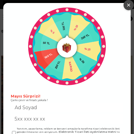
❮
Tüm Kredi Kartlarına +12 Taksit İmkanı!
❯
0
100 TL
% 5
% 10
Anasayfa
ÜST GİYİM
TAKIM
50 TL
200 TL
Premium Kalite Önden Bağlamalı Kimono Takım Bordo
500 TL
% 15
250 TL
% 20
KARGO
Mayıs Sürprizi!
Çarkı çevir ve fırsatı yakala !
Tanıtım, pazarlama, reklam ve benzeri amaçlarla tarafıma ticari elektronik ileti
Elektronik Ticari İleti Aydınlatma Metni
gönderilmesine izin veriyorum.
'ni