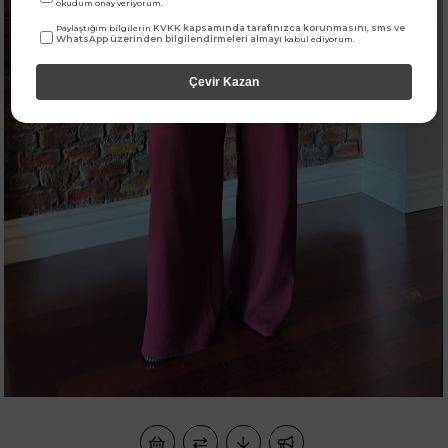
okudum onay veriyorum.
KVKK kapsamında tarafınızca korunmasını, sms ve
Paylaştığım bilgilerin
WhatsApp üzerinden bilgilendirmeleri almayı
kabul ediyorum.
Çevir Kazan