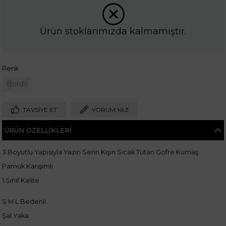
Ürün stoklarımızda kalmamıştır.
Renk
Bordo
TAVSIYE ET
YORUM YAZ
ÜRÜN ÖZELLIKLERI
3 Boyutlu Yapısıyla Yazın Serin Kışın Sıcak Tutan Gofre Kumaş
Pamuk Karışımlı
1.Sınıf Kalite
S M L Bedenli
Şal Yaka