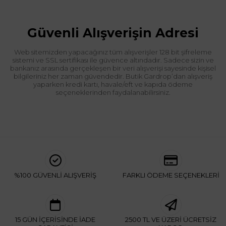
Güvenli Alışverişin Adresi
Web sitemizden yapacağınız tüm alışverişler 128 bit şifreleme
sistemi ve SSL sertifikası ile güvence altındadır. Sadece sizin ve
bankanız arasında gerçekleşen bir veri alışverişi sayesinde kişisel
bilgileriniz her zaman güvendedir. Butik Gardrop’dan alışveriş
yaparken kredi kartı, havale/eft ve kapıda ödeme
seçeneklerinden faydalanabilirsiniz.
%100 GÜVENLİ ALIŞVERİŞ
FARKLI ÖDEME SEÇENEKLERİ
15 GÜN İÇERİSİNDE İADE
2500 TL VE ÜZERİ ÜCRETSİZ