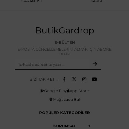
GARANTİSİ
KARGO
ButikGardrop
E-BÜLTEN
E-POSTA GÜNCELLEMELERİNİ ALMAK İÇİN ABONE
OLUN.
BİZİ TAKİP ET →
Google Play
App Store
Mağazada Bul
POPÜLER KATEGORİLER
KURUMSAL