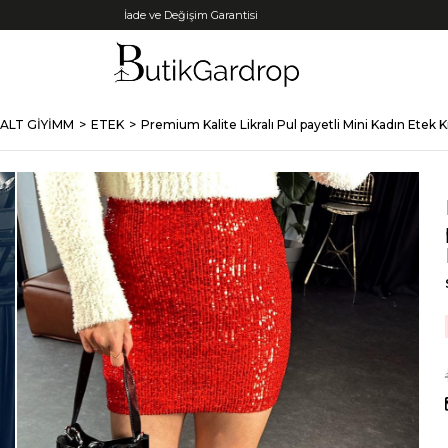
Tüm Kredi Kartlarına +12 Taksit İmkanı!
ALT GİYİMM
ETEK
Premium Kalite Likralı Pul payetli Mini Kadın Etek K