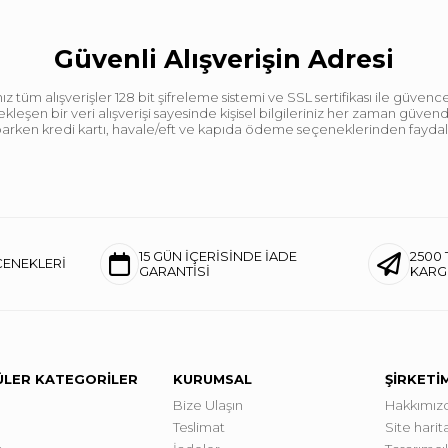
Güvenli Alışverişin Adresi
tüm alışverişler 128 bit şifreleme sistemi ve SSL sertifikası ile güvence
leşen bir veri alışverişi sayesinde kişisel bilgileriniz her zaman güve
aparken kredi kartı, havale/eft ve kapıda ödeme seçeneklerinden faydalan
15 GÜN İÇERİSİNDE İADE
2500 
ÇENEKLERİ
GARANTİSİ
KAR
LER KATEGORİLER
KURUMSAL
ŞİRKETİ
Bize Ulaşın
Hakkımız
Teslimat
Site harita