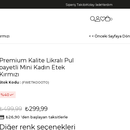
Sipariş Takibi
Kolay İade
Yardım
0
ırmızı
< < Önceki Sayfaya Dön
Premium Kalite Likralı Pul
payetli Mini Kadın Etek
Kırmızı
Stok Kodu
(FWETK00070)
40
₺499,99
₺299,99
₺26,90
'den başlayan taksitlerle
Diğer renk seçenekleri