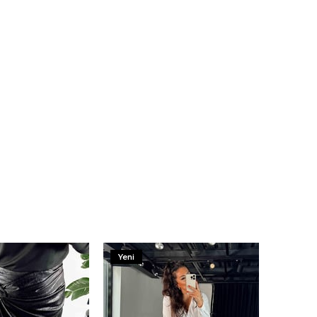
da tarafınızca
erinden
orum.
Yeni