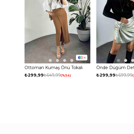
4
Ottoman Kumaş Önü Tokalı
Önde Düğüm Detay
Etek Kahverengi
Mini Kadın Şort E
₺299,99
₺649,99
₺299,99
₺699,99
%54