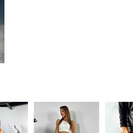
% 15
250 TL
Paylaştığım bilgilerin
KVKK kapsamın
korunmasını, sms ve WhatsApp üz
KARGO
% 20
bilgilendirmeleri almayı
kabul ediy
Çevir Kazan