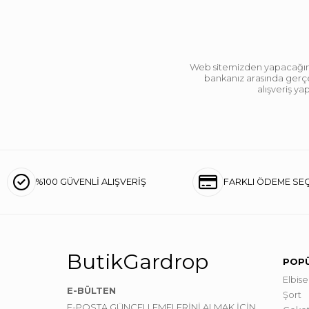
Web sitemizden yapacağınız 
bankanız arasında gerçek
alışveriş y
%100 GÜVENLİ ALIŞVERİŞ
FARKLI ÖDEME SE
ButikGardrop
POPÜ
Elbise
E-BÜLTEN
Şort
E-POSTA GÜNCELLEMELERİNİ ALMAK İÇİN