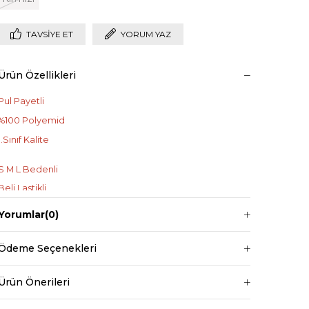
TAVSIYE ET
YORUM YAZ
Ürün Özellikleri
Pul Payetli
%100 Polyemid
1.Sınıf Kalite
S M L Bedenli
Beli Lastikli
Yorumlar
(0)
+
Ödeme Seçenekleri
Manken ölçüleri ise;
Mankenimiz L beden giymiştir
Ürün Önerileri
Boy 1.68 cm