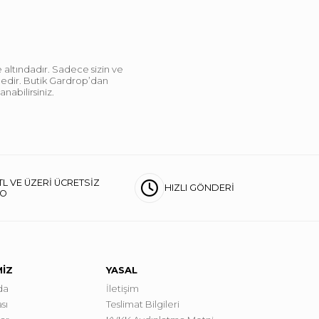
 altındadır. Sadece sizin ve
ndedir. Butik Gardrop’dan
abilirsiniz.
TL VE ÜZERİ ÜCRETSİZ
HIZLI GÖNDERİ
GO
MİZ
YASAL
da
İletişim
sı
Teslimat Bilgileri