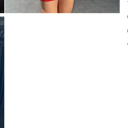
Mayıs Sürprizi!
Çarkı çevir ve fırsatı yakala !
100 TL
% 5
% 10
0 TL
200 TL
Tanıtım, pazarlama, reklam ve benze
tarafıma ticari elektronik ileti gönde
 TL
veriyorum.
Elektronik Ticari İleti A
'ni okudum onay veriyorum.