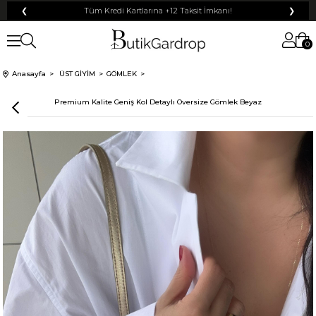
❮
Tüm Kredi Kartlarına +12 Taksit İmkanı!
❯
0
Anasayfa
ÜST GİYİM
GÖMLEK
Premium Kalite Geniş Kol Detaylı Oversize Gömlek Beyaz