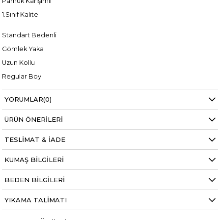
Pamuk Karışımlı
1.Sınıf Kalite
Standart Bedenli
Gömlek Yaka
Uzun Kollu
Regular Boy
YORUMLAR
(0)
Manken ölçüleri ise;
ÜRÜN ÖNERILERI
Mankenimiz L beden giymiştir
Boy 1.68 cm
TESLIMAT & İADE
Kilo 69 kg dir.
KUMAŞ BILGILERI
BEDEN BILGILERI
YIKAMA TALIMATI