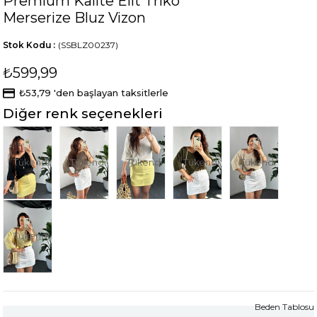
Premium Kalite Elit Triko
Merserize Bluz Vizon
Stok Kodu
(SSBLZ00237)
₺599,99
₺53,79
'den başlayan taksitlerle
Diğer renk seçenekleri
Tükendi
Tükendi
Tükendi
Tükendi
Tükendi
Tükendi
Beden Tablosu