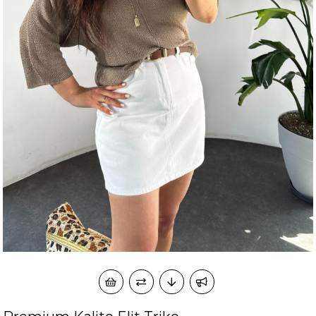
okudum onay veriyorum.
KVKK kapsamında tarafınızca korunmasını, sms ve
Paylaştığım bilgilerin
WhatsApp üzerinden bilgilendirmeleri almayı
kabul ediyorum.
Çevir Kazan