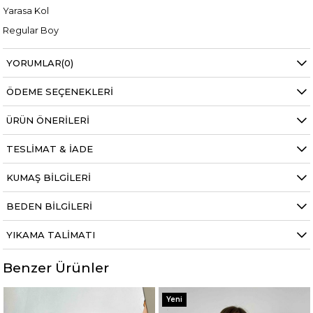
Yarasa Kol
Regular Boy
YORUMLAR
(0)
Manken ölçüleri ise;
ÖDEME SEÇENEKLERI
Mankenimiz L beden giymiştir
Boy 1.68 cm
ÜRÜN ÖNERILERI
Kilo 69 kg dir.
TESLIMAT & İADE
KUMAŞ BILGILERI
BEDEN BILGILERI
YIKAMA TALIMATI
Benzer Ürünler
Yeni
Yeni