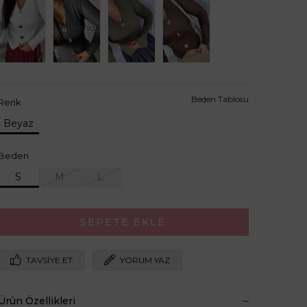
Tükendi
Tükendi
Tükendi
Beden Tablosu
Renk
Beyaz
Beden
S
M
L
TAVSIYE ET
YORUM YAZ
Ürün Özellikleri