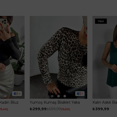
Yeni
4
1
Kadın Bluz
Yumoş Kumaş Bisiklet Yaka
Kalın Askılı 
Leopar Kadın Bluz Leopar
₺299,99
₺599,99
₺399,99
%40
%50