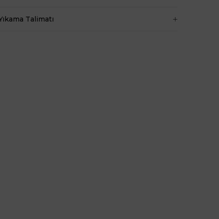
Ortam
Belirtilmemiş
Yıkama Talimatı