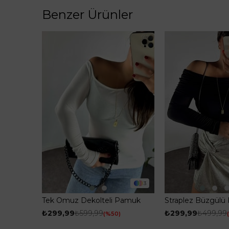
Benzer Ürünler
3
Tek Omuz Dekolteli Pamuk
Straplez Büzgülü 
Kumaş Kadın Body Ekru
Siyah
₺299,99
₺599,99
₺299,99
₺499,99
%50