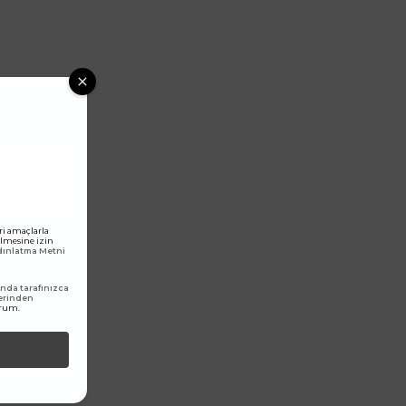
ri amaçlarla
rilmesine izin
ydınlatma Metni
da tarafınızca
erinden
orum.