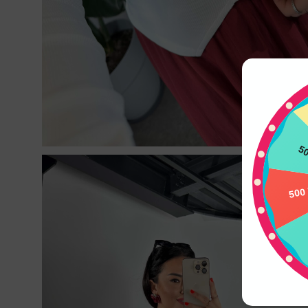
50
500