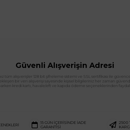
Güvenli Alışverişin Adresi
tüm alışverişler 128 bit şifreleme sistemi ve SSL sertifikası ile güvence
leşen bir veri alışverişi sayesinde kişisel bilgileriniz her zaman güve
aparken kredi kartı, havale/eft ve kapıda ödeme seçeneklerinden faydalan
15 GÜN İÇERİSİNDE İADE
2500 
ÇENEKLERİ
GARANTİSİ
KAR