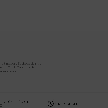
 altındadır. Sadece sizin ve
ndedir. Butik Gardrop’dan
abilirsiniz.
TL VE ÜZERİ ÜCRETSİZ
HIZLI GÖNDERİ
GO