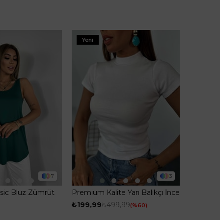
Yeni
7
3
Basic Bluz Zümrüt
Premium Kalite Yarı Balıkçı İnce
Fitilli Body Bluz Beyaz
₺199,99
₺499,99
%60