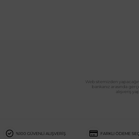
Web sitemizden yapacağınız 
bankanız arasında gerçek
alışveriş y
%100 GÜVENLİ ALIŞVERİŞ
FARKLI ÖDEME SE