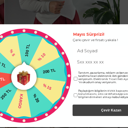
Mayıs Sürprizi!
Çarkı çevir ve fırsatı yakala !
100 TL
% 10
% 5
200 TL
 TL
Tanıtım, pazarlama, reklam ve benze
tarafıma ticari elektronik ileti gönde
veriyorum.
Elektronik Ticari İleti A
% 15
 TL
'ni okudum onay veriyorum.
Paylaştığım bilgilerin
KVKK kapsamın
250 TL
% 20
korunmasını, sms ve WhatsApp üz
KARGO
bilgilendirmeleri almayı
kabul ediy
Çevir Kazan