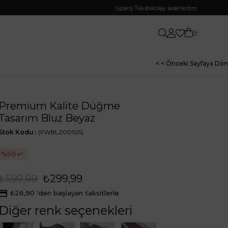
Sipariş Takibi
Kolay İade
Yardım
0
< < Önceki Sayfaya Dön
Premium Kalite Düğme
Tasarım Bluz Beyaz
Stok Kodu
(FWBLZ00105)
50
₺599,99
₺299,99
₺26,90
'den başlayan taksitlerle
Diğer renk seçenekleri