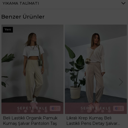
YIKAMA TALIMATI
Boy
Standart
Kumaş Tipi
Belirtilmemiş
Benzer Ürünler
Kalıp
Regular
Yeni
Desen
Düz
Ortam
Günlük
SEPETE EKLE
SEPETE EKLE
7
2
Beli Lastikli Organik Pamuk
Likralı Krep Kumaş Beli
Kumaş Şalvar Pantolon Taş
Lastikli Pens Detay Şalvar