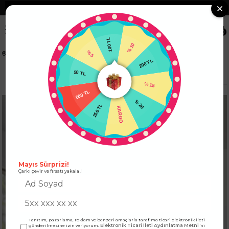
❮
Tüm Kredi Kartlarına +12 Taksit İmkanı!
❯
0
100 TL
% 5
% 10
Anasayfa
KADIN ALT GİYİM
PANTOLON
50 TL
200 TL
Pens Detaylı Kadın Kumaş Pantolon Siyah
500 TL
% 15
250 TL
% 20
KARGO
Mayıs Sürprizi!
Çarkı çevir ve fırsatı yakala !
Tanıtım, pazarlama, reklam ve benzeri amaçlarla tarafıma ticari elektronik ileti
Elektronik Ticari İleti Aydınlatma Metni
gönderilmesine izin veriyorum.
'ni