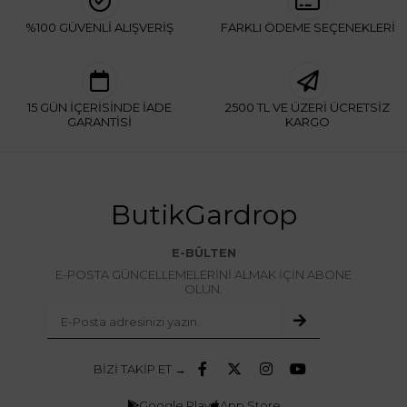
%100 GÜVENLİ ALIŞVERİŞ
FARKLI ÖDEME SEÇENEKLERİ
15 GÜN İÇERİSİNDE İADE
2500 TL VE ÜZERİ ÜCRETSİZ
GARANTİSİ
KARGO
ButikGardrop
E-BÜLTEN
E-POSTA GÜNCELLEMELERİNİ ALMAK İÇİN ABONE
OLUN.
BİZİ TAKİP ET →
Google Play
App Store