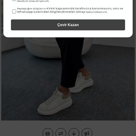
okudum onay veriyorum.
KVKK kapsamında tarafınızca korunmasını, sms ve
Paylaştığım bilgilerin
WhatsApp üzerinden bilgilendirmeleri almayı
kabul ediyorum.
Çevir Kazan