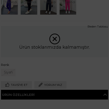
Tükendi
Tükendi
Tükendi
Tükendi
Beden Tablosu
Ürün stoklarımızda kalmamıştır.
Renk
Siyah
TAVSIYE ET
YORUM YAZ
ÜRÜN ÖZELLIKLERI