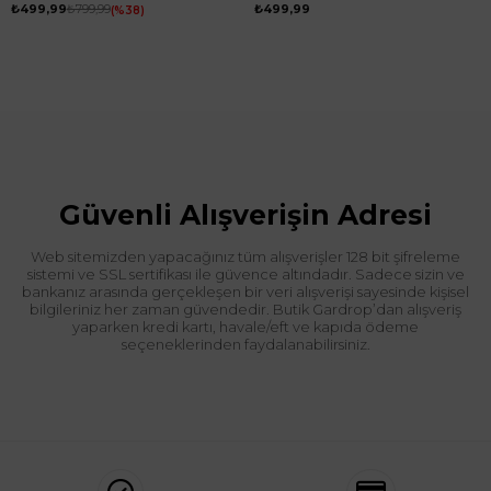
Pantolon Taş
₺499,99
₺799,99
₺499,99
%38
Güvenli Alışverişin Adresi
Web sitemizden yapacağınız tüm alışverişler 128 bit şifreleme
sistemi ve SSL sertifikası ile güvence altındadır. Sadece sizin ve
bankanız arasında gerçekleşen bir veri alışverişi sayesinde kişisel
bilgileriniz her zaman güvendedir. Butik Gardrop’dan alışveriş
yaparken kredi kartı, havale/eft ve kapıda ödeme
seçeneklerinden faydalanabilirsiniz.