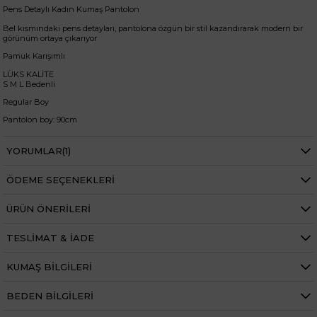
Pens Detaylı Kadın Kumaş Pantolon
Bel kısmındaki pens detayları, pantolona özgün bir stil kazandırarak modern bir
görünüm ortaya çıkarıyor
Pamuk Karışımlı
LÜKS KALİTE
S M L Bedenli
Regular Boy
Pantolon boy: 90cm
S Beden Bel: 68cm - Basen: 100cm
M Beden Bel: 72cm - Basen: 110cm
YORUMLAR
(1)
L Beden Bel: 76cm - Basen 120cm
+
ÖDEME SEÇENEKLERI
Manken ölçüleri ise;
Mankenimiz S beden giymiştir
ÜRÜN ÖNERILERI
Göğüs 83 cm
Bel 63 cm
Alt karın 76 cm
TESLIMAT & İADE
Kalça 84 cm
Basen 89 cm
KUMAŞ BILGILERI
Boy 1.70 cm
Kilo 52 kg dir.
BEDEN BILGILERI
Bel
Yüksek Bel