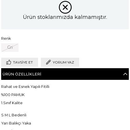
Ürün stoklarımızda kalmamıştır.
Renk
Gri
TAVSIYE ET
YORUM YAZ
ÜRÜN ÖZELLIKLERI
Rahat ve Esnek Yapılı Fitilli
%100 PAMUK
1.Sınıf Kalite
S M L Bedenli
Yarı Balıkçı Yaka