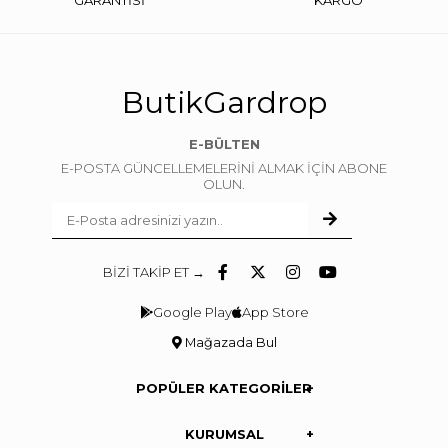
GARANTİSİ
KARGO
ButikGardrop
E-BÜLTEN
E-POSTA GÜNCELLEMELERİNİ ALMAK İÇİN ABONE
OLUN.
BİZİ TAKİP ET →
Google Play
App Store
Mağazada Bul
POPÜLER KATEGORİLER
KURUMSAL