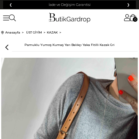
❮
İade ve Değişim Garantisi
❯
0
Anasayfa
ÜST GİYİM
KAZAK
Pamuklu Yumoş Kumaş Yarı Balıkçı Yaka Fitilli Kazak Gri