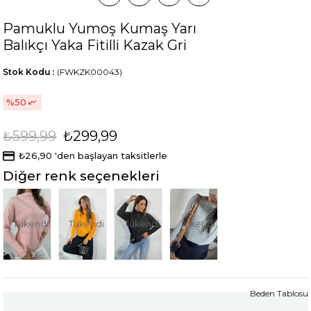
Pamuklu Yumoş Kumaş Yarı
Balıkçı Yaka Fitilli Kazak Gri
Stok Kodu
(FWKZK00043)
50
₺599,99
₺299,99
₺26,90
'den başlayan taksitlerle
Diğer renk seçenekleri
Tükendi
Tükendi
Tükendi
Tükendi
Beden Tablosu