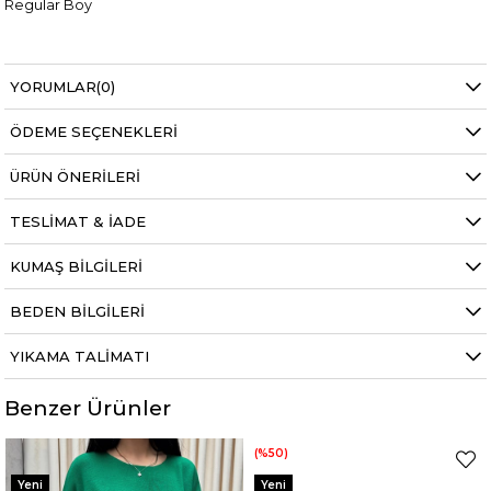
Regular Boy
YORUMLAR
(0)
Manken ölçüleri ise;
Mankenimiz S beden giymiştir
ÖDEME SEÇENEKLERI
Göğüs 83 cm
Bel 66 cm
ÜRÜN ÖNERILERI
Baldır 54 cm
Kalça 90 cm
Basen 94 cm
TESLIMAT & İADE
Boy 1.73 cm
Kilo 53 kg dir.
KUMAŞ BILGILERI
BEDEN BILGILERI
YIKAMA TALIMATI
Benzer Ürünler
%50
%50
Yeni
Yeni