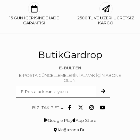
15 GÜN İÇERİSİNDE İADE
2500 TL VE ÜZERİ ÜCRETSİZ
GARANTİSİ
KARGO
ButikGardrop
E-BÜLTEN
E-POSTA GÜNCELLEMELERİNİ ALMAK İÇİN ABONE
OLUN.
BİZİ TAKİP ET →
Google Play
App Store
Mağazada Bul