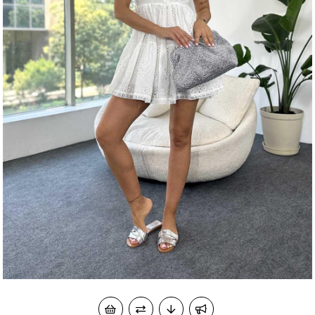
okudum onay veriyorum.
KVKK kapsamında tarafınızca korunmasını, sms ve
Paylaştığım bilgilerin
WhatsApp üzerinden bilgilendirmeleri almayı
kabul ediyorum.
Çevir Kazan