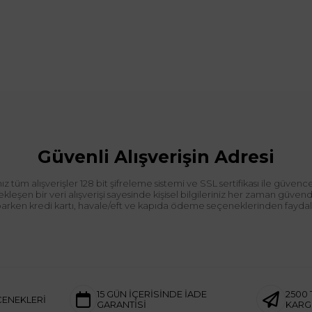
Güvenli Alışverişin Adresi
tüm alışverişler 128 bit şifreleme sistemi ve SSL sertifikası ile güvence
leşen bir veri alışverişi sayesinde kişisel bilgileriniz her zaman güve
aparken kredi kartı, havale/eft ve kapıda ödeme seçeneklerinden faydalan
15 GÜN İÇERİSİNDE İADE
2500 
ÇENEKLERİ
GARANTİSİ
KAR