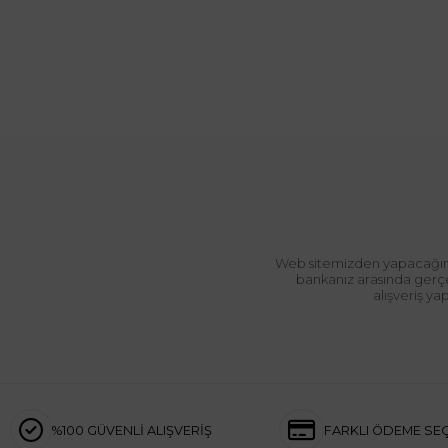
Web sitemizden yapacağınız 
bankanız arasında gerçek
alışveriş y
%100 GÜVENLİ ALIŞVERİŞ
FARKLI ÖDEME SE