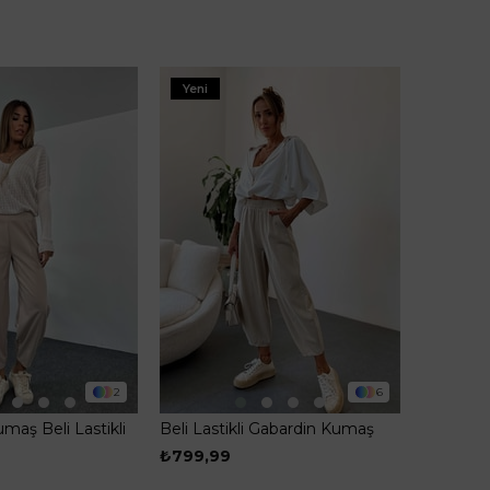
Yeni
2
6
umaş Beli Lastikli
Beli Lastikli Gabardin Kumaş
alvar Pantolon
Şalvar Pantolon Taş
₺799,99