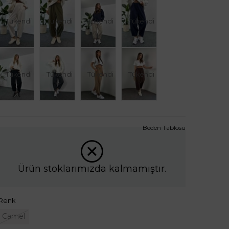
Tükendi
Tükendi
Tükendi
Tükendi
Tükendi
Tükendi
Tükendi
Tükendi
Beden Tablosu
Ürün stoklarımızda kalmamıştır.
Renk
Camel