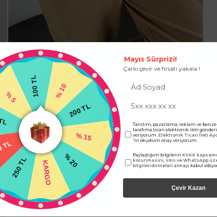
Mayıs Sürprizi!
Çarkı çevir ve fırsatı yakala !
100 TL
% 5
% 10
 TL
200 TL
Tanıtım, pazarlama, reklam ve benze
tarafıma ticari elektronik ileti gönde
 TL
veriyorum.
Elektronik Ticari İleti A
'ni okudum onay veriyorum.
% 15
250 TL
Paylaştığım bilgilerin
KVKK kapsamın
korunmasını, sms ve WhatsApp üz
% 20
KARGO
bilgilendirmeleri almayı
kabul ediy
Çevir Kazan