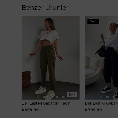
Benzer Ürünler
Yeni
8
Beli Lastikli Gabardin Kadın
Beli Lastikli Gaba
Pantolon Haki
Şalvar Pantolon S
₺699,99
₺799,99