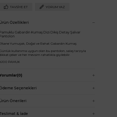
TAVSIYE ET
YORUM YAZ
Ürün Özellikleri
Pamuklu Gabardin Kumaş Dizi Dikiş Detay Şalvar
Pantolon
Efsane Yumuşak, Doğal ve Rahat Gabardin Kumaş
Günlük kullanıma uygun olan bu pantolon, salaş tarzıyla
dikkat çeker ve her mevsim rahatlıkla giyilebilir.
%100 PAMUK
LÜKS KALİTE
S M L Bedenli
Yorumlar
(0)
Beli Lastikli
Regular Boy
Ödeme Seçenekleri
Ürün Önerileri
+
Manken ölçüleri ise;
Teslimat & İade