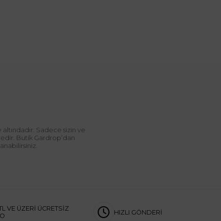
 altındadır. Sadece sizin ve
ndedir. Butik Gardrop’dan
abilirsiniz.
TL VE ÜZERİ ÜCRETSİZ
HIZLI GÖNDERİ
GO