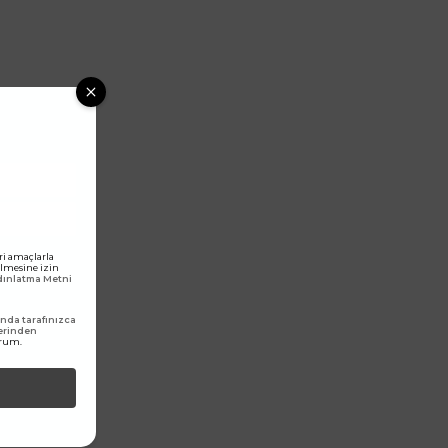
ri amaçlarla
rilmesine izin
ydınlatma Metni
da tarafınızca
erinden
orum.