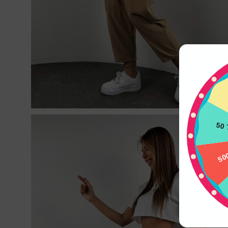
50
500