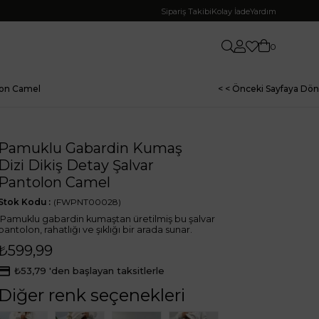
Sipariş Takibi
Kolay İade
Yardım
0
lon Camel
< < Önceki Sayfaya Dön
Pamuklu Gabardin Kumaş
Dizi Dikiş Detay Şalvar
Pantolon Camel
Stok Kodu
(FWPNT00028)
Pamuklu gabardin kumaştan üretilmiş bu şalvar
pantolon, rahatlığı ve şıklığı bir arada sunar.
₺599,99
₺53,79
'den başlayan taksitlerle
Diğer renk seçenekleri