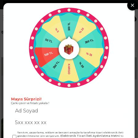
❮
Tüm Kredi Kartlarına +12 Taksit İmkanı!
❯
0
100 TL
% 5
% 10
Anasayfa
ÜST GİYİM
KADIN BLUZ MODELLERİ
50 TL
200 TL
Pamuklu Basic Çizgili Kadın Bluz Lacivert
500 TL
% 15
250 TL
% 20
KARGO
Mayıs Sürprizi!
Çarkı çevir ve fırsatı yakala !
Tanıtım, pazarlama, reklam ve benzeri amaçlarla tarafıma ticari elektronik ileti
Elektronik Ticari İleti Aydınlatma Metni
gönderilmesine izin veriyorum.
'ni