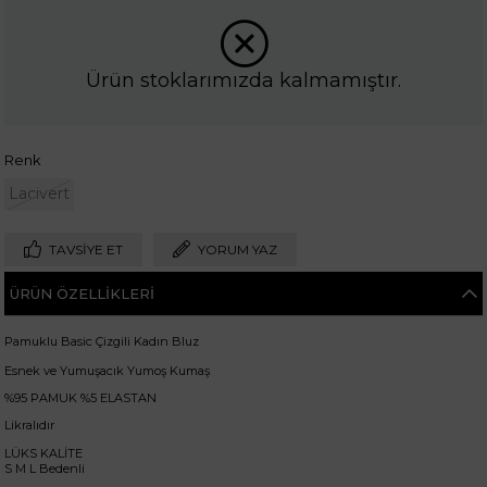
Ürün stoklarımızda kalmamıştır.
Renk
Lacivert
TAVSIYE ET
YORUM YAZ
ÜRÜN ÖZELLIKLERI
Pamuklu Basic Çizgili Kadın Bluz
Esnek ve Yumuşacık Yumoş Kumaş
%95 PAMUK %5 ELASTAN
Likralıdır
LÜKS KALİTE
S M L Bedenli