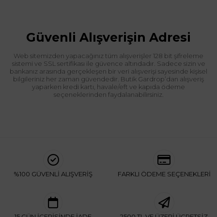
Güvenli Alışverişin Adresi
Web sitemizden yapacağınız tüm alışverişler 128 bit şifreleme
sistemi ve SSL sertifikası ile güvence altındadır. Sadece sizin ve
bankanız arasında gerçekleşen bir veri alışverişi sayesinde kişisel
bilgileriniz her zaman güvendedir. Butik Gardrop’dan alışveriş
yaparken kredi kartı, havale/eft ve kapıda ödeme
seçeneklerinden faydalanabilirsiniz.
%100 GÜVENLİ ALIŞVERİŞ
FARKLI ÖDEME SEÇENEKLERİ
15 GÜN İÇERİSİNDE İADE
2500 TL VE ÜZERİ ÜCRETSİZ