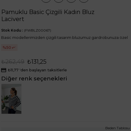
Pamuklu Basic Çizgili Kadın Bluz
Lacivert
Stok Kodu
(FWBLZ00067)
Basic modellerimizden çizgili tasarım bluzumuz gardrobunuza özel
50
₺262,49
₺131,25
₺11,77
'den başlayan taksitlerle
Diğer renk seçenekleri
Tükendi
Beden Tablosu