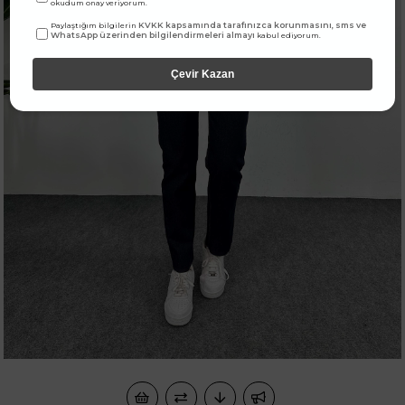
okudum onay veriyorum.
KVKK kapsamında tarafınızca korunmasını, sms ve
Paylaştığım bilgilerin
WhatsApp üzerinden bilgilendirmeleri almayı
kabul ediyorum.
Çevir Kazan