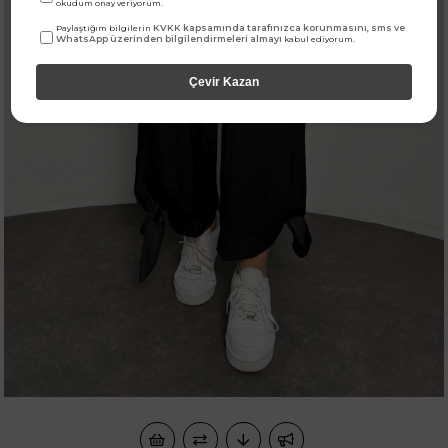
okudum onay veriyorum.
KVKK kapsamında tarafınızca korunmasını, sms ve
Paylaştığım bilgilerin
WhatsApp üzerinden bilgilendirmeleri almayı
kabul ediyorum.
Çevir Kazan