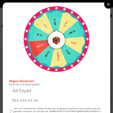
❮
Tüm Kredi Kartlarına +12 Taksit İmkanı!
❯
0
100 TL
% 5
% 10
Anasayfa
KADIN ALT GİYİM
PANTOLON
50 TL
200 TL
Paçası Bağlamalı Kadın Pantolon Siyah
500 TL
% 15
250 TL
% 20
KARGO
Mayıs Sürprizi!
Çarkı çevir ve fırsatı yakala !
Tanıtım, pazarlama, reklam ve benzeri amaçlarla tarafıma ticari elektronik ileti
Elektronik Ticari İleti Aydınlatma Metni
gönderilmesine izin veriyorum.
'ni