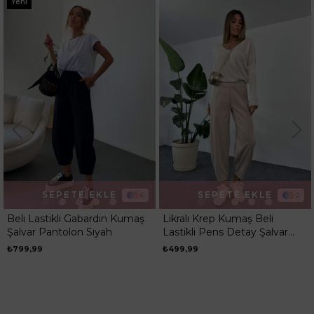
Yeni
Desen
Düz
Ortam
Günlük
SEPETE EKLE
SEPETE EKLE
6
2
Beli Lastikli Gabardin Kumaş
Likralı Krep Kumaş Beli
Şalvar Pantolon Siyah
Lastikli Pens Detay Şalvar
Pantolon Taş
₺799,99
₺499,99