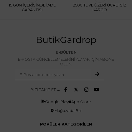
15 GÜN İÇERİSİNDE İADE
2500 TL VE ÜZERİ ÜCRETSİZ
GARANTİSİ
KARGO
ButikGardrop
E-BÜLTEN
E-POSTA GÜNCELLEMELERİNİ ALMAK İÇİN ABONE
OLUN.
BİZİ TAKİP ET →
Google Play
App Store
Mağazada Bul
POPÜLER KATEGORİLER