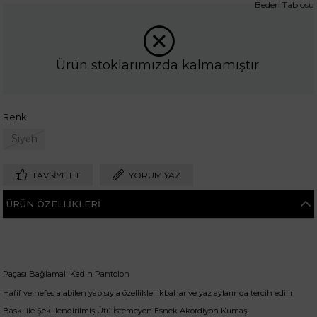
Beden Tablosu
Ürün stoklarımızda kalmamıştır.
Renk
Siyah
TAVSIYE ET
YORUM YAZ
ÜRÜN ÖZELLIKLERI
Paçası Bağlamalı Kadın Pantolon
Hafif ve nefes alabilen yapısıyla özellikle ilkbahar ve yaz aylarında tercih edilir
Baskı ile Şekillendirilmiş Ütü İstemeyen Esnek Akordiyon Kumaş