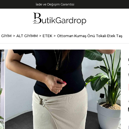
Tüm Kredi Kartlarına +12 Taksit İmkanı!
 GİYİM
ALT GİYİMM
ETEK
Ottoman Kumaş Önü Tokalı Etek Taş