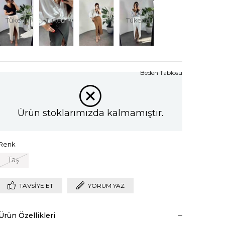
Tükendi
Tükendi
Tükendi
Beden Tablosu
Ürün stoklarımızda kalmamıştır.
Renk
Taş
TAVSIYE ET
YORUM YAZ
Ürün Özellikleri