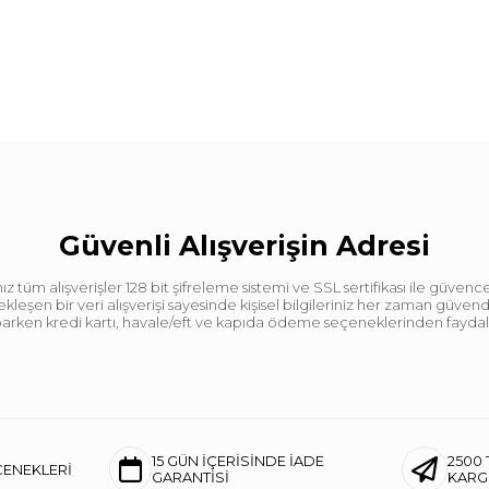
Güvenli Alışverişin Adresi
tüm alışverişler 128 bit şifreleme sistemi ve SSL sertifikası ile güvence
leşen bir veri alışverişi sayesinde kişisel bilgileriniz her zaman güve
aparken kredi kartı, havale/eft ve kapıda ödeme seçeneklerinden faydalan
15 GÜN İÇERİSİNDE İADE
2500 
ÇENEKLERİ
GARANTİSİ
KAR