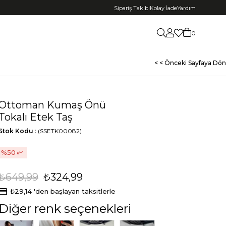
Sipariş Takibi
Kolay İade
Yardım
0
< < Önceki Sayfaya Dön
Ottoman Kumaş Önü
Tokalı Etek Taş
Stok Kodu
(SSETK00082)
50
₺649,99
₺324,99
₺29,14
'den başlayan taksitlerle
Diğer renk seçenekleri