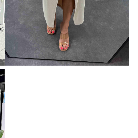
Mayıs Sürprizi!
Çarkı çevir ve fırsatı yakala !
100 TL
% 10
% 5
200 TL
 TL
Tanıtım, pazarlama, reklam ve benze
tarafıma ticari elektronik ileti gönde
veriyorum.
Elektronik Ticari İleti A
% 15
0 TL
'ni okudum onay veriyorum.
Paylaştığım bilgilerin
KVKK kapsamın
% 20
250 TL
korunmasını, sms ve WhatsApp üz
KARGO
bilgilendirmeleri almayı
kabul ediy
Çevir Kazan