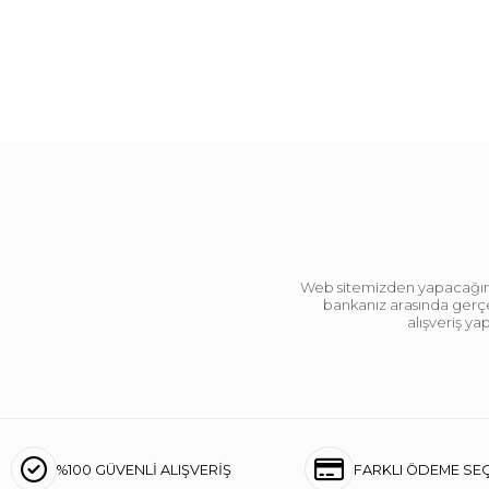
Web sitemizden yapacağınız 
bankanız arasında gerçek
alışveriş y
%100 GÜVENLİ ALIŞVERİŞ
FARKLI ÖDEME SE