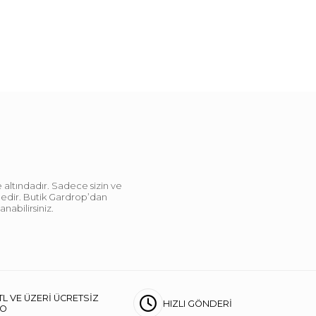
 altındadır. Sadece sizin ve
ndedir. Butik Gardrop’dan
abilirsiniz.
TL VE ÜZERİ ÜCRETSİZ
HIZLI GÖNDERİ
GO