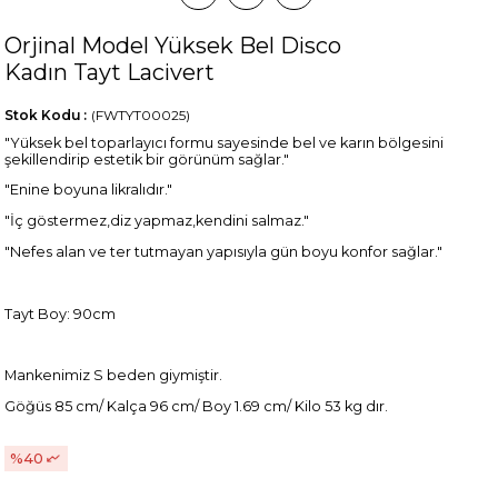
Orjinal Model Yüksek Bel Disco
Kadın Tayt Lacivert
Stok Kodu
(FWTYT00025)
"Yüksek bel toparlayıcı formu sayesinde bel ve karın bölgesini
şekillendirip estetik bir görünüm sağlar."
"Enine boyuna likralıdır."
"İç göstermez,diz yapmaz,kendini salmaz."
"Nefes alan ve ter tutmayan yapısıyla gün boyu konfor sağlar."
Tayt Boy: 90cm
Mankenimiz S beden giymiştir.
Göğüs 85 cm/ Kalça 96 cm/ Boy 1.69 cm/ Kilo 53 kg dır.
40