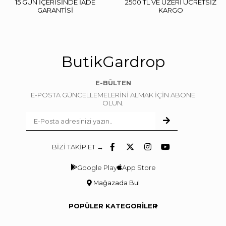
15 GÜN İÇERİSİNDE İADE
2500 TL VE ÜZERİ ÜCRETSİZ
GARANTİSİ
KARGO
ButikGardrop
E-BÜLTEN
E-POSTA GÜNCELLEMELERİNİ ALMAK İÇİN ABONE
OLUN.
BİZİ TAKİP ET →
Google Play
App Store
Mağazada Bul
POPÜLER KATEGORİLER