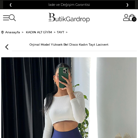
❮
Tüm Kredi Kartlarına +12 Taksit İmkanı!
❯
0
Anasayfa
KADIN ALT GİYİM
TAYT
Orjinal Model Yüksek Bel Disco Kadın Tayt Lacivert