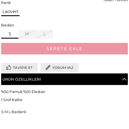
Renk
Lacivert
Beden
S
M
L
TAVSIYE ET
YORUM YAZ
ÜRÜN ÖZELLIKLERI
%50 Pamuk %50 Elestan
1.Sınıf Kalite
S M L Bedenli