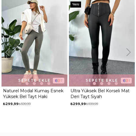
Yeni
LE
SEPETE EKLE
SEPETE EK
7
1
aş Esnek
Ultra Yüksek Bel Korseli Mat
Naturel Modal Kuma
i
Deri Tayt Siyah
Yüksek Bel Tayt Siy
₺299,99
₺599,99
₺599,99