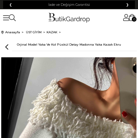
❮
İade ve Değişim Garantisi
❯
0
Anasayfa
ÜST GİYİM
KAZAK
Orjinal Model Yaka Ve Kol Püskül Detay Madonna Yaka Kazak Ekru