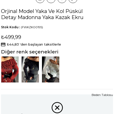
Orjinal Model Yaka Ve Kol Püskül
Detay Madonna Yaka Kazak Ekru
Stok Kodu
(FWKZK00195)
₺499,99
₺44,83
'den başlayan taksitlerle
Diğer renk seçenekleri
Tükendi
Tükendi
Tükendi
Beden Tablosu