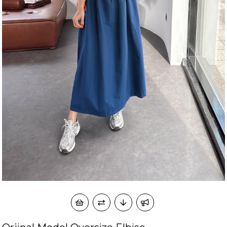
okudum onay veriyorum.
KVKK kapsamında tarafınızca korunmasını, sms ve
Paylaştığım bilgilerin
WhatsApp üzerinden bilgilendirmeleri almayı
kabul ediyorum.
Çevir Kazan