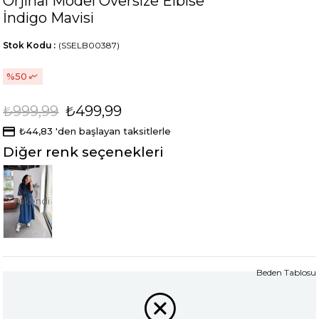
Orjinal Model Oversize Elbise
İndigo Mavisi
Stok Kodu
(SSELB00387)
50
₺999,99
₺499,99
₺44,83
'den başlayan taksitlerle
Diğer renk seçenekleri
Tükendi
Beden Tablosu