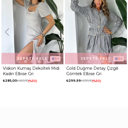
SEPETE EKLE
SEPETE EKLE
2
5
Gold Düğme Detay Çizgili
Viskon Kumaş Dekolteli Midi
Gömlek Elbise Gri
Kadın Elbise Kahve
₺299,99
₺599,99
₺285,00
₺569,99
%50
%50