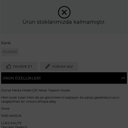
Ürün stoklarımızda kalmamıştır.
Renk
Antrasit
TAVSIYE ET
YORUM YAZ
ÜRÜN ÖZELLIKLERI
Orjinal Marka Model Çift Yakalı Tasarım Kazak
Hem sıcak tutan hem de şık görünmenizi sağlayan bu parça, gardırobunuzun
vazgeçilmez bir unsuru olmaya aday
Örme
%100 AKRİLİK
LÜKS KALİTE
Standart Bedenli