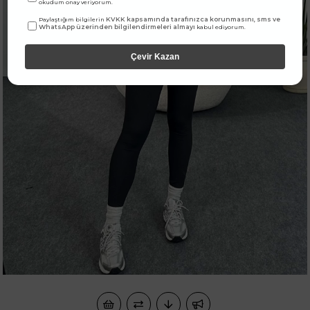
okudum onay veriyorum.
KVKK kapsamında tarafınızca korunmasını, sms ve
Paylaştığım bilgilerin
WhatsApp üzerinden bilgilendirmeleri almayı
kabul ediyorum.
Çevir Kazan