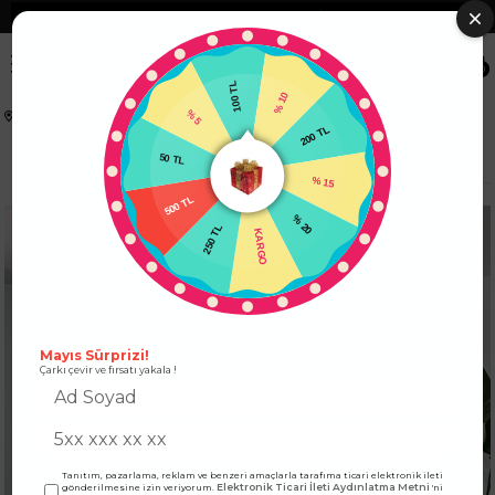
❮
Tüm Kredi Kartlarına +12 Taksit İmkanı!
❯
0
100 TL
% 10
% 5
Anasayfa
ÜST GİYİM
KAZAK
50 TL
200 TL
Orjinal Marka Model Çift Yakalı Tasarım Kazak Antrasit
500 TL
% 15
250 TL
% 20
KARGO
Mayıs Sürprizi!
Çarkı çevir ve fırsatı yakala !
Tanıtım, pazarlama, reklam ve benzeri amaçlarla tarafıma ticari elektronik ileti
Elektronik Ticari İleti Aydınlatma Metni
gönderilmesine izin veriyorum.
'ni