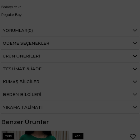
Balıkçı Yaka
Regular Boy
Kazak Boy:53cm
En Boy:68cm
YORUMLAR
(0)
+
ÖDEME SEÇENEKLERI
Manken ölçüleri ise;
Boy 1.68 cm
ÜRÜN ÖNERILERI
Kilo 69 kg dir.
TESLIMAT & İADE
KUMAŞ BILGILERI
BEDEN BILGILERI
YIKAMA TALIMATI
Benzer Ürünler
Yeni
Yeni