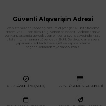
Güvenli Alışverişin Adresi
Web sitemizden yapacağınız tüm alışverişler 128 bit şifreleme
sistemi ve SSL sertifikası ile güvence altındadır. Sadece sizin ve
bankanız arasında gerçekleşen bir veri alışverişi sayesinde kişisel
bilgileriniz her zaman güvendedir. Butik Gardrop’dan alışveriş
yaparken kredi kartı, havale/eft ve kapıda ödeme
seçeneklerinden faydalanabilirsiniz.
%100 GÜVENLİ ALIŞVERİŞ
FARKLI ÖDEME SEÇENEKLERİ