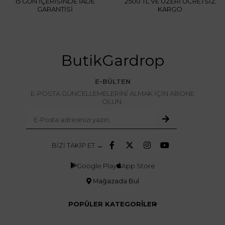
15 GÜN İÇERİSİNDE İADE
2500 TL VE ÜZERİ ÜCRETSİZ
GARANTİSİ
KARGO
ButikGardrop
E-BÜLTEN
E-POSTA GÜNCELLEMELERİNİ ALMAK İÇİN ABONE
OLUN.
BİZİ TAKİP ET →
Google Play
App Store
Mağazada Bul
POPÜLER KATEGORİLER