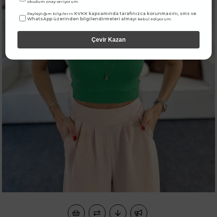
okudum onay veriyorum.
KVKK kapsamında tarafınızca korunmasını, sms ve
Paylaştığım bilgilerin
WhatsApp üzerinden bilgilendirmeleri almayı
kabul ediyorum.
Çevir Kazan