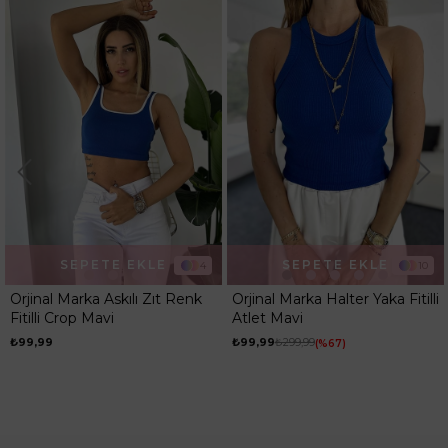
Kalıp
Regular
SEPETE EKLE
SEPETE EKLE
4
10
Orjinal Marka Askılı Zıt Renk
Orjinal Marka Halter Yaka Fitilli
Fitilli Crop Mavi
Atlet Mavi
₺99,99
₺99,99
₺299,99
%67