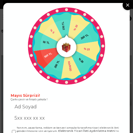
❮
Tüm Kredi Kartlarına +12 Taksit İmkanı!
❯
0
100 TL
% 5
% 10
Anasayfa
ÜST GİYİM
KADIN BLUZ MODELLERİ
50 TL
200 TL
Orjinal Marka Kare Yaka Askılı Crop Yeşil
500 TL
% 15
250 TL
% 20
KARGO
Mayıs Sürprizi!
Çarkı çevir ve fırsatı yakala !
Tanıtım, pazarlama, reklam ve benzeri amaçlarla tarafıma ticari elektronik ileti
Elektronik Ticari İleti Aydınlatma Metni
gönderilmesine izin veriyorum.
'ni