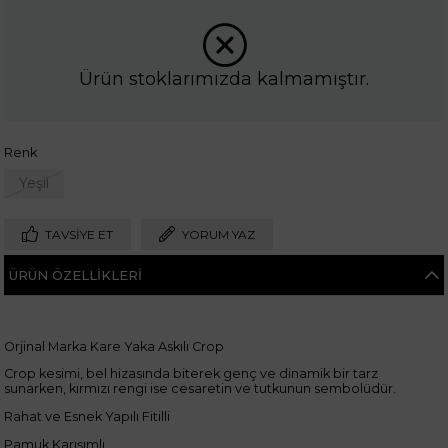
Ürün stoklarımızda kalmamıştır.
Renk
Yeşil
TAVSIYE ET
YORUM YAZ
ÜRÜN ÖZELLIKLERI
Orjinal Marka Kare Yaka Askılı Crop
Crop kesimi, bel hizasında biterek genç ve dinamik bir tarz
sunarken, kırmızı rengi ise cesaretin ve tutkunun sembolüdür.
Rahat ve Esnek Yapılı Fitilli
Pamuk Karışımlı