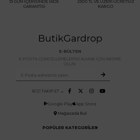
15 GÜN İÇERİSİNDE İADE
2500 TL VE ÜZERİ ÜCRETSİZ
GARANTİSİ
KARGO
ButikGardrop
E-BÜLTEN
E-POSTA GÜNCELLEMELERİNİ ALMAK İÇİN ABONE
OLUN.
BİZİ TAKİP ET →
Google Play
App Store
Mağazada Bul
POPÜLER KATEGORİLER