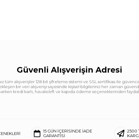
Güvenli Alışverişin Adresi
tüm alışverişler 128 bit şifreleme sistemi ve SSL sertifikası ile güvence
leşen bir veri alışverişi sayesinde kişisel bilgileriniz her zaman güve
aparken kredi kartı, havale/eft ve kapıda ödeme seçeneklerinden faydalan
15 GÜN İÇERİSİNDE İADE
2500 
ÇENEKLERİ
GARANTİSİ
KAR