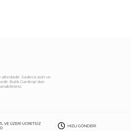
 altındadır. Sadece sizin ve
ndedir. Butik Gardrop’dan
abilirsiniz.
TL VE ÜZERİ ÜCRETSİZ
HIZLI GÖNDERİ
GO