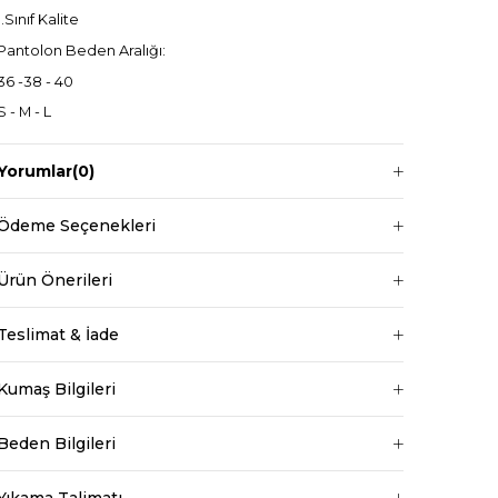
1.Sınıf Kalite
Pantolon Beden Aralığı:
36 -38 - 40
S - M - L
Beli İp Bağlamalı
Yorumlar
(0)
Ödeme Seçenekleri
Manken ölçüleri ise;
Mankenimiz L beden giymiştir
Ürün Önerileri
Boy 1.68 cm
Kilo 69 kg dir.
Teslimat & İade
Bel
Normal Bel
Kumaş Bilgileri
Boy
Standart
Beden Bilgileri
Desen
Düz
Kalıp
Regular