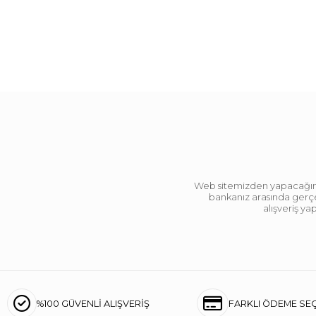
Web sitemizden yapacağınız 
bankanız arasında gerçek
alışveriş y
%100 GÜVENLİ ALIŞVERİŞ
FARKLI ÖDEME SE