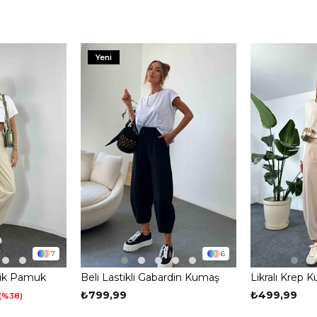
Yeni
7
6
anik Pamuk
Beli Lastikli Gabardin Kumaş
Likralı Krep K
tolon Taş
Şalvar Pantolon Siyah
Pens Detay Ş
₺799,99
₺499,99
%38
Taş