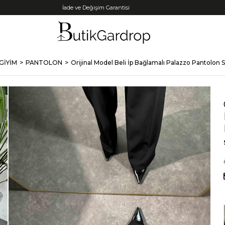
Tüm Kredi Kartlarına +12 Taksit İmkanı!
GİYİM
PANTOLON
Orijinal Model Beli İp Bağlamalı Palazzo Pantolon 