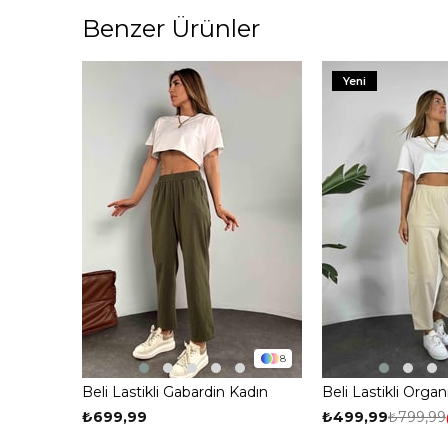
Benzer Ürünler
Yeni
8
Beli Lastikli Gabardin Kadın
Beli Lastikli Org
Pantolon Haki
Kumaş Şalvar Pan
₺699,99
₺499,99
₺799,99