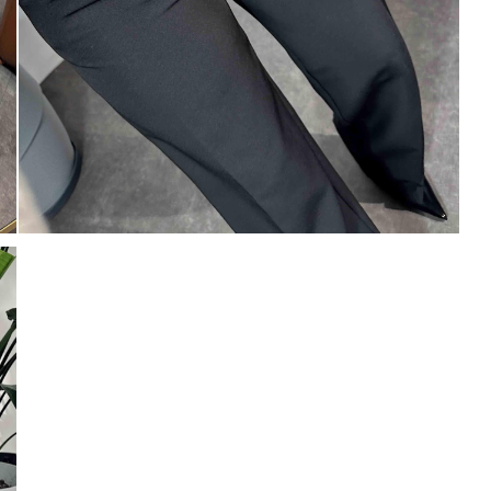
Mayıs Sürprizi!
Çarkı çevir ve fırsatı yakala !
100 TL
% 5
% 10
0 TL
200 TL
Tanıtım, pazarlama, reklam ve benze
tarafıma ticari elektronik ileti gönde
 TL
veriyorum.
Elektronik Ticari İleti A
'ni okudum onay veriyorum.
% 15
250 TL
Paylaştığım bilgilerin
KVKK kapsamın
korunmasını, sms ve WhatsApp üz
KARGO
% 20
bilgilendirmeleri almayı
kabul ediy
Çevir Kazan