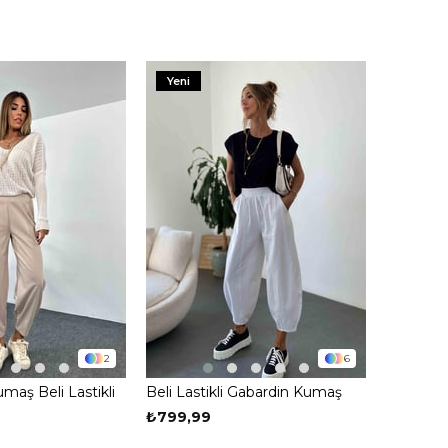
Yeni
2
6
umaş Beli Lastikli
Beli Lastikli Gabardin Kumaş
alvar Pantolon
Şalvar Pantolon Ekru
₺799,99