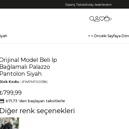
Sipariş Takibi
Kolay İade
Yardım
0
Siyah
< < Önceki Sayfaya Dön
Orijinal Model Beli İp
Bağlamalı Palazzo
Pantolon Siyah
Stok Kodu
(FWPNT00138)
₺799,99
₺71,73
'den başlayan taksitlerle
Diğer renk seçenekleri