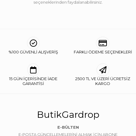
seçeneklerinden faydalanabilirsiniz.
%100 GÜVENLİ ALIŞVERİŞ
FARKLI ÖDEME SEÇENEKLERİ
15 GÜN İÇERİSİNDE İADE
2500 TL VE ÜZERİ ÜCRETSİZ
GARANTİSİ
KARGO
ButikGardrop
E-BÜLTEN
E-POSTA GÜNCELLEMELERİNİ ALMAK İÇİN ABONE