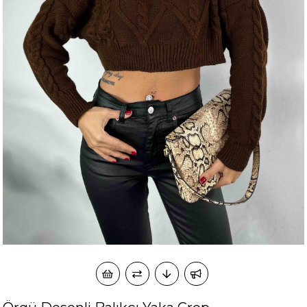
okudum onay veriyorum.
KVKK kapsamında tarafınızca korunmasını, sms ve
Paylaştığım bilgilerin
WhatsApp üzerinden bilgilendirmeleri almayı
kabul ediyorum.
Çevir Kazan