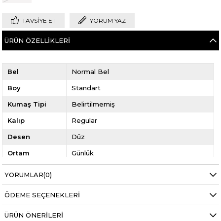
TAVSIYE ET
YORUM YAZ
ÜRÜN ÖZELLIKLERI
Bel
Normal Bel
Boy
Standart
Kumaş Tipi
Belirtilmemiş
Kalıp
Regular
Desen
Düz
Ortam
Günlük
YORUMLAR
(0)
ÖDEME SEÇENEKLERI
ÜRÜN ÖNERILERI