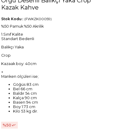
Örgü Desenli Balıkçı Yaka Crop
Kazak Kahve
Stok Kodu
(FWKZK00059)
%50 Pamuk %50 Akrilik
1.Sınıf Kalite
Standart Bedenli
Balıkçı Yaka
Crop
Kazaak boy: 40cm
+
Manken ölçüleri ise;
Göğüs 83 cm
Bel 66 cm
Baldır 54 cm
Kalça 90 cm
Basen 94 cm
Boy 1.73 cm
Kilo 53 kg dir.
50