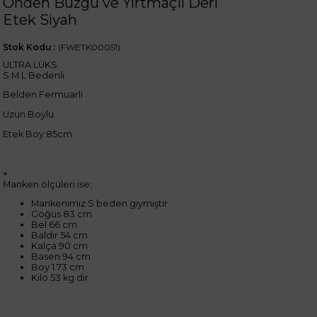
Önden Büzgü ve Yırtmaçlı Deri
Etek Siyah
Stok Kodu
(FWETK00051)
ULTRA LÜKS
S M L Bedenli
Belden Fermuarlı
Uzun Boylu
Etek Boy:85cm
+
Manken ölçüleri ise;
Mankenimiz S beden giymiştir
Göğüs 83 cm
Bel 66 cm
Baldır 54 cm
Kalça 90 cm
Basen 94 cm
Boy 1.73 cm
Kilo 53 kg dir.