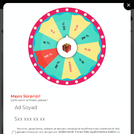
❮
Tüm Kredi Kartlarına +12 Taksit İmkanı!
❯
0
100 TL
% 5
% 10
Anasayfa
KADIN ALT GİYİM
ETEK
Önden Büzgü ve Yırtmaçlı Deri Etek Siyah
50 TL
200 TL
500 TL
% 15
250 TL
% 20
KARGO
Mayıs Sürprizi!
Çarkı çevir ve fırsatı yakala !
Tanıtım, pazarlama, reklam ve benzeri amaçlarla tarafıma ticari elektronik ileti
Elektronik Ticari İleti Aydınlatma Metni
gönderilmesine izin veriyorum.
'ni