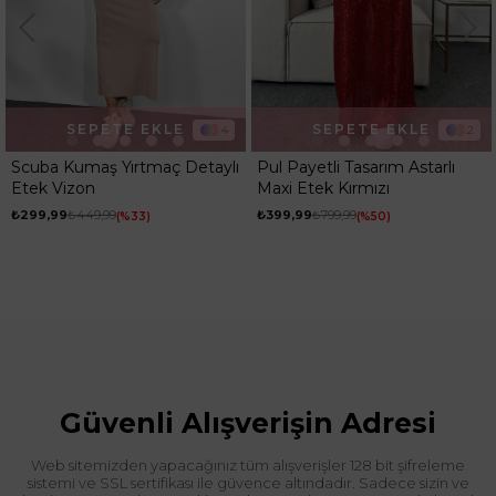
SEPETE EKLE
SEPETE EKLE
4
2
Scuba Kumaş Yırtmaç Detaylı
Pul Payetli Tasarım Astarlı
Etek Vizon
Maxi Etek Kırmızı
₺299,99
₺449,99
₺399,99
₺799,99
%33
%50
Güvenli Alışverişin Adresi
Web sitemizden yapacağınız tüm alışverişler 128 bit şifreleme
sistemi ve SSL sertifikası ile güvence altındadır. Sadece sizin ve