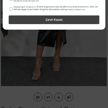
okudum onay veriyorum.
KVKK kapsamında tarafınızca korunmasını, sms ve
Paylaştığım bilgilerin
WhatsApp üzerinden bilgilendirmeleri almayı
kabul ediyorum.
Çevir Kazan