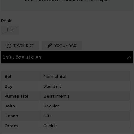
Renk
Lila
TAVSIYE ET
YORUM YAZ
ÜRÜN ÖZELLIKLERI
Bel
Normal Bel
Boy
Standart
Kumaş Tipi
Belirtilmemiş
Kalıp
Regular
Desen
Düz
Ortam
Günlük