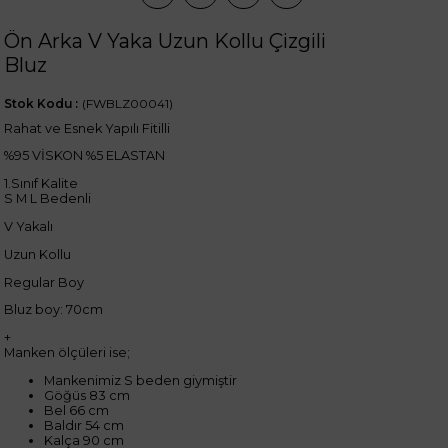
Ön Arka V Yaka Uzun Kollu Çizgili
Bluz
Stok Kodu
(FWBLZ00041)
Rahat ve Esnek Yapılı Fitilli
%95 VİSKON %5 ELASTAN
1.Sınıf Kalite
S M L Bedenli
V Yakalı
Uzun Kollu
Regular Boy
Bluz boy: 70cm
+
Manken ölçüleri ise;
Mankenimiz S beden giymiştir
Göğüs 83 cm
Bel 66 cm
Baldır 54 cm
Kalça 90 cm