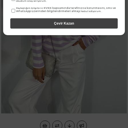
okudum onay veriyorum.
KVKK kapsamında tarafınızca korunmasını, sms ve
Paylaştığım bilgilerin
WhatsApp üzerinden bilgilendirmeleri almayı
kabul ediyorum.
Çevir Kazan