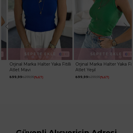
E EKLE
SEPETE EKLE
SEPET
10
10
alter Yaka Fitilli
Orjinal Marka Halter Yaka Fitilli
Orjinal Marka A
Atlet Yeşil
Fitilli Crop Mavi
₺99,99
₺299,99
₺99,99
67
%67
Güvenli Alışverişin Adresi