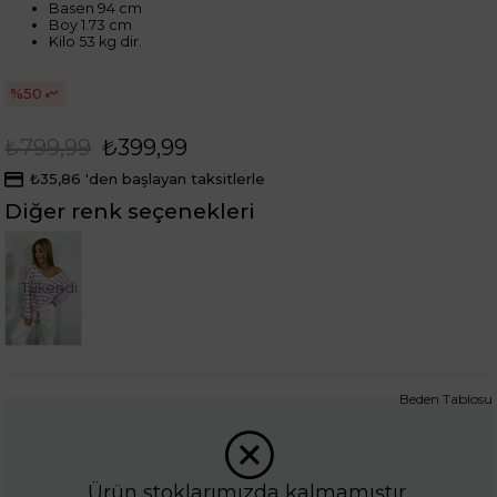
Basen 94 cm
Boy 1.73 cm
Kilo 53 kg dir.
50
₺799,99
₺399,99
₺35,86
'den başlayan taksitlerle
Diğer renk seçenekleri
Tükendi
Beden Tablosu
Ürün stoklarımızda kalmamıştır.