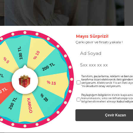
Mayıs Sürprizi!
Çarkı çevir ve fırsatı yakala !
100 TL
% 10
% 5
200 TL
TL
Tanıtım, pazarlama, reklam ve benze
tarafıma ticari elektronik ileti gönde
% 15
veriyorum.
Elektronik Ticari İleti A
'ni okudum onay veriyorum.
0 TL
Paylaştığım bilgilerin
KVKK kapsamın
% 20
250 TL
korunmasını, sms ve WhatsApp üz
KARGO
bilgilendirmeleri almayı
kabul ediy
Çevir Kazan