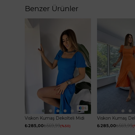
Benzer Ürünler
5
Viskon Kumaş Dekolteli Midi
Viskon Kumaş Deko
Kadın Elbise Mavi
Kadın Elbise Turu
₺285,00
₺569,99
₺285,00
₺569,99
%50