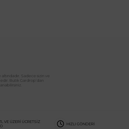
 altındadır. Sadece sizin ve
ndedir. Butik Gardrop’dan
abilirsiniz.
TL VE ÜZERİ ÜCRETSİZ
HIZLI GÖNDERİ
GO