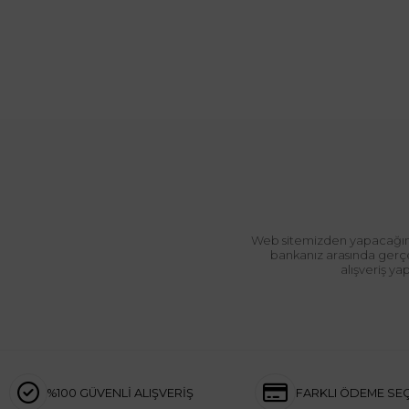
Web sitemizden yapacağınız 
bankanız arasında gerçek
alışveriş y
%100 GÜVENLİ ALIŞVERİŞ
FARKLI ÖDEME SE