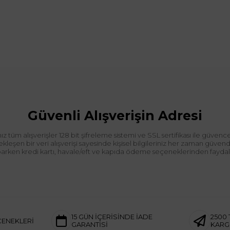
Güvenli Alışverişin Adresi
tüm alışverişler 128 bit şifreleme sistemi ve SSL sertifikası ile güvence
leşen bir veri alışverişi sayesinde kişisel bilgileriniz her zaman güve
aparken kredi kartı, havale/eft ve kapıda ödeme seçeneklerinden faydalan
15 GÜN İÇERİSİNDE İADE
2500 
ÇENEKLERİ
GARANTİSİ
KAR