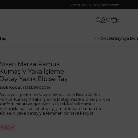
Sipariş Takibi
Kolay İade
Yardım
0
Taş
< < Önceki Sayfaya Dön
Nisan Marka Pamuk
Kumaş V Yaka İşleme
Detay Yazlık Elbise Taş
Stok Kodu
(SSELB00206)
Sıcak yaz günlerinin vazgeçilmezi olan Nisan Marka
Pamuk Kumaş V Yaka İşleme Detay Yazlık Elbise, şıklık ve
konforu bir araya getiriyor. Yüksek kaliteli pamuk
kumaşıyla hafif ve rahat bir giyim deneyimi sunan bu
elbise, V yaka detayıyla feminen bir hava katıyor.
50