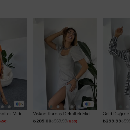
5
5
lteli Midi
Viskon Kumaş Dekolteli Midi
Gold Düğme D
ncu
Kadın Elbise Gri
Gömlek Elbis
₺285,00
₺569,99
₺299,99
₺59
%50
%50