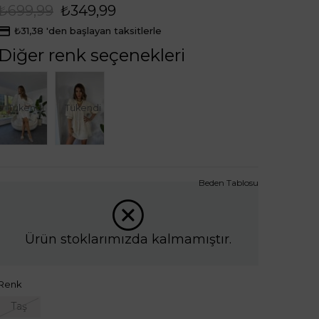
₺699,99
₺349,99
₺31,38
'den başlayan taksitlerle
Diğer renk seçenekleri
Tükendi
Tükendi
Beden Tablosu
Ürün stoklarımızda kalmamıştır.
Renk
Taş