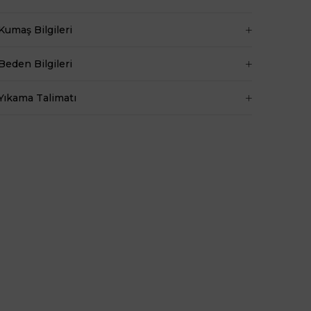
+
Kumaş Bilgileri
Manken ölçüleri ise;
Mankenimiz S beden giymiştir
Beden Bilgileri
Göğüs 83 cm
Bel 66 cm
Yıkama Talimatı
Baldır 54 cm
Kalça 90 cm
Basen 94 cm
Boy 1.73 cm
Kilo 53 kg dir.
Boy
80
Kumaş Tipi
Belirtilmemiş
Kalıp
Kısa