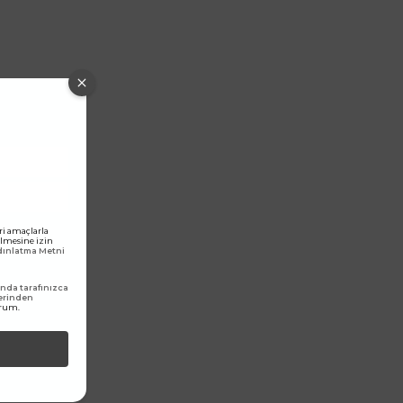
ri amaçlarla
rilmesine izin
ydınlatma Metni
da tarafınızca
erinden
orum.