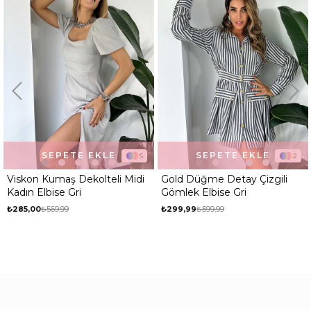
SEPETE EKLE
SEPETE EKLE
5
2
Viskon Kumaş Dekolteli Midi
Gold Düğme Detay Çizgili
Kadın Elbise Gri
Gömlek Elbise Gri
₺285,00
₺569,99
₺299,99
₺599,99