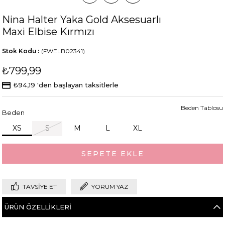
Nina Halter Yaka Gold Aksesuarlı
Maxi Elbise Kırmızı
Stok Kodu
(FWELB02341)
₺799,99
₺94,19
'den başlayan taksitlerle
Beden Tablosu
Beden
XS
S
M
L
XL
TAVSIYE ET
YORUM YAZ
ÜRÜN ÖZELLIKLERI