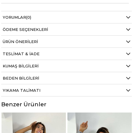
YORUMLAR
(0)
ÖDEME SEÇENEKLERI
ÜRÜN ÖNERILERI
TESLIMAT & İADE
KUMAŞ BILGILERI
BEDEN BILGILERI
YIKAMA TALIMATI
Benzer Ürünler
%50
%50