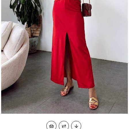
okudum onay veriyorum.
KVKK kapsamında tarafınızca korunmasını, sms ve
Paylaştığım bilgilerin
WhatsApp üzerinden bilgilendirmeleri almayı
kabul ediyorum.
Çevir Kazan