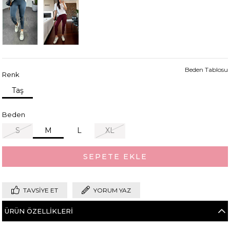
Tükendi
Beden Tablosu
Renk
Taş
Beden
S
M
L
XL
TAVSIYE ET
YORUM YAZ
ÜRÜN ÖZELLIKLERI