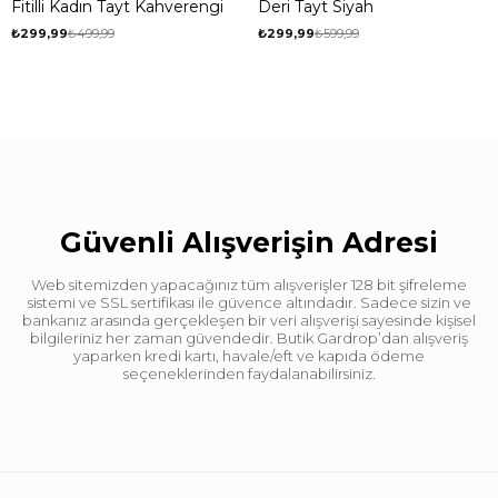
Fitilli Kadın Tayt Kahverengi
Deri Tayt Siyah
₺299,99
₺499,99
₺299,99
₺599,99
Güvenli Alışverişin Adresi
Web sitemizden yapacağınız tüm alışverişler 128 bit şifreleme
sistemi ve SSL sertifikası ile güvence altındadır. Sadece sizin ve
bankanız arasında gerçekleşen bir veri alışverişi sayesinde kişisel
bilgileriniz her zaman güvendedir. Butik Gardrop’dan alışveriş
yaparken kredi kartı, havale/eft ve kapıda ödeme
seçeneklerinden faydalanabilirsiniz.