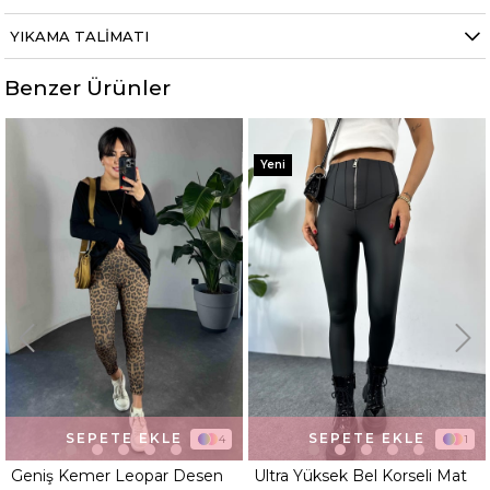
YIKAMA TALIMATI
Benzer Ürünler
%40
%50
Yeni
SEPETE EKLE
SEPETE EKLE
4
1
Geniş Kemer Leopar Desen
Ultra Yüksek Bel Korseli Mat