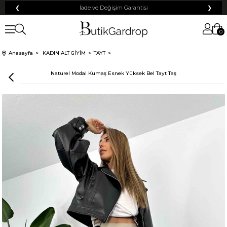
❮
Tüm Kredi Kartlarına +12 Taksit İmkanı!
❯
0
Anasayfa
KADIN ALT GİYİM
TAYT
Naturel Modal Kumaş Esnek Yüksek Bel Tayt Taş