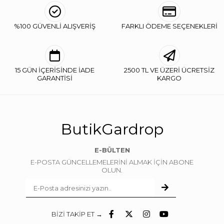
%100 GÜVENLİ ALIŞVERİŞ
FARKLI ÖDEME SEÇENEKLERİ
15 GÜN İÇERİSİNDE İADE
2500 TL VE ÜZERİ ÜCRETSİZ
GARANTİSİ
KARGO
ButikGardrop
E-BÜLTEN
E-POSTA GÜNCELLEMELERİNİ ALMAK İÇİN ABONE
OLUN.
BİZİ TAKİP ET →