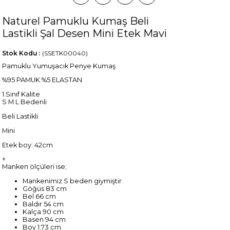
Naturel Pamuklu Kumaş Beli
Lastikli Şal Desen Mini Etek Mavi
Stok Kodu
(SSETK00040)
Pamuklu Yumuşacık Penye Kumaş
%95 PAMUK %5 ELASTAN
1.Sınıf Kalite
S M L Bedenli
Beli Lastikli
Mini
Etek boy: 42cm
+
Manken ölçüleri ise;
Mankenimiz S beden giymiştir
Göğüs 83 cm
Bel 66 cm
Baldır 54 cm
Kalça 90 cm
Basen 94 cm
Boy 1.73 cm