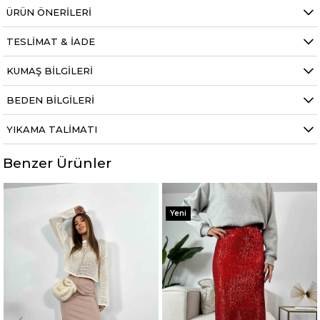
ÜRÜN ÖNERILERI
TESLIMAT & İADE
KUMAŞ BILGILERI
BEDEN BILGILERI
YIKAMA TALIMATI
Benzer Ürünler
%33
%50
Yeni