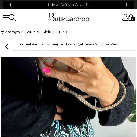
❮
İade ve Değişim Garantisi
❯
0
Anasayfa
KADIN ALT GİYİM
ETEK
Naturel Pamuklu Kumaş Beli Lastikli Şal Desen Mini Etek Mavi