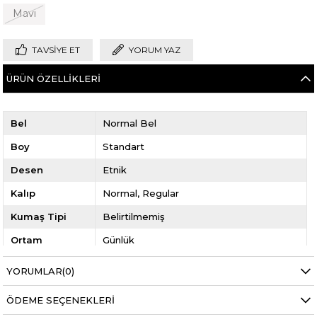
Mavi
TAVSIYE ET
YORUM YAZ
ÜRÜN ÖZELLIKLERI
Bel
Normal Bel
Boy
Standart
Desen
Etnik
Kalıp
Normal
Regular
Kumaş Tipi
Belirtilmemiş
Ortam
Günlük
YORUMLAR
(0)
ÖDEME SEÇENEKLERI