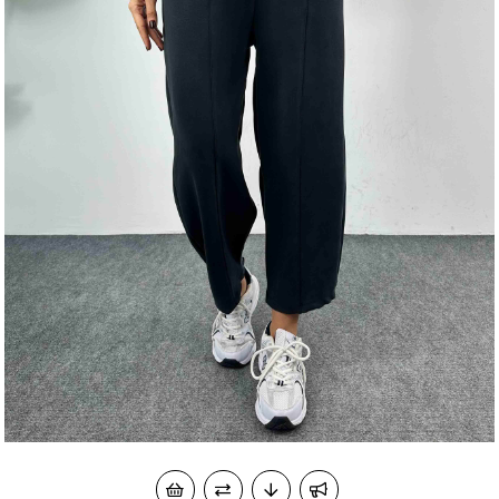
okudum onay veriyorum.
KVKK kapsamında tarafınızca korunmasını, sms ve
Paylaştığım bilgilerin
WhatsApp üzerinden bilgilendirmeleri almayı
kabul ediyorum.
Çevir Kazan