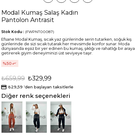
Modal Kumaş Salaş Kadın
Pantolon Antrasit
Stok Kodu
(FWPNT00087)
Efsane Modal Kumaş, sıcak yaz günlerinde serin tutarken, soğuk kış
günlerinde de sizi sıcak tutarak her mevsimde konfor sunar. Moda
dünyasında eşsiz bir yer edinen bu kumaş, şıklığı ve rahatlığı bir araya
getirerek giyim deneyiminizi üst seviyeye taşır.
50
₺659,99
₺329,99
₺29,59
'den başlayan taksitlerle
Diğer renk seçenekleri
Tükendi
Tükendi
Tükendi