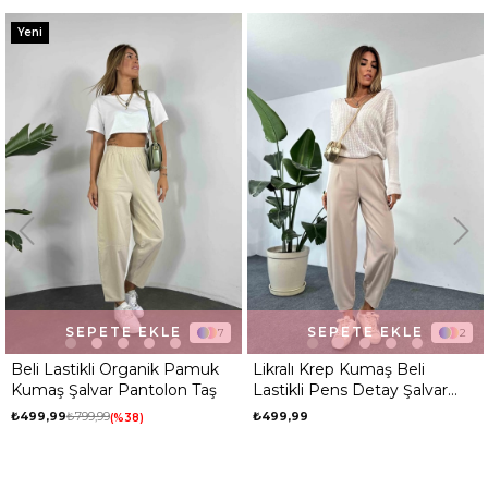
Kalıp
Regular
Yeni
Desen
Düz
Ortam
Günlük
SEPETE EKLE
SEPETE EKLE
7
2
Beli Lastikli Organik Pamuk
Likralı Krep Kumaş Beli
Kumaş Şalvar Pantolon Taş
Lastikli Pens Detay Şalvar
Pantolon Taş
₺499,99
₺799,99
₺499,99
%38