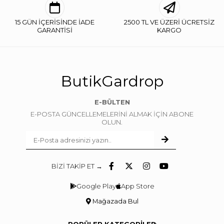
15 GÜN İÇERİSİNDE İADE
2500 TL VE ÜZERİ ÜCRETSİZ
GARANTİSİ
KARGO
ButikGardrop
E-BÜLTEN
E-POSTA GÜNCELLEMELERİNİ ALMAK İÇİN ABONE
OLUN.
BİZİ TAKİP ET →
Google Play
App Store
Mağazada Bul