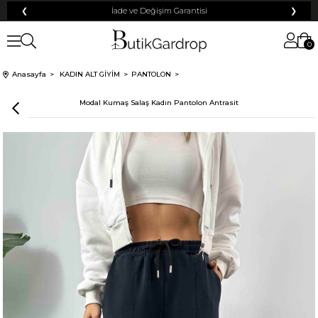
❮
Tüm Kredi Kartlarına +12 Taksit İmkanı!
❯
0
100 TL
% 10
% 5
Anasayfa
KADIN ALT GİYİM
PANTOLON
200 TL
50 TL
Modal Kumaş Salaş Kadın Pantolon Antrasit
% 15
500 TL
% 20
250 TL
KARGO
Mayıs Sürprizi!
Çarkı çevir ve fırsatı yakala !
Tanıtım, pazarlama, reklam ve benzeri amaçlarla tarafıma ticari elektronik ileti
Elektronik Ticari İleti Aydınlatma Metni
gönderilmesine izin veriyorum.
'ni