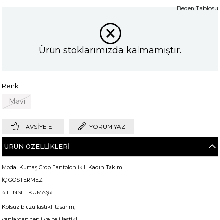
Beden Tablosu
Ürün stoklarımızda kalmamıştır.
Renk
Mavi
TAVSIYE ET
YORUM YAZ
ÜRÜN ÖZELLIKLERI
Modal Kumaş Crop Pantolon İkili Kadın Takım
İÇ GÖSTERMEZ
⭐️TENSEL KUMAŞ⭐️
Kolsuz bluzu lastikli tasarım,
yanlardan cepli ve beli lastikli