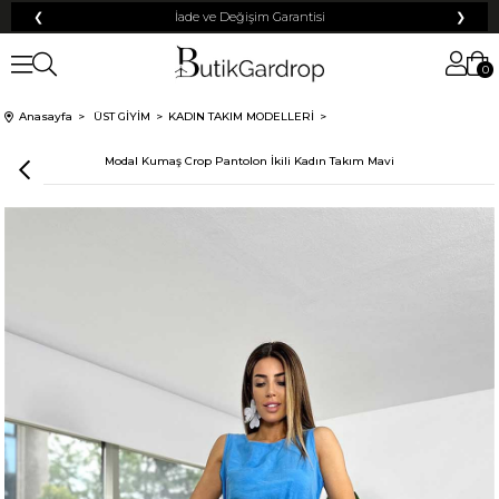
❮
Tüm Kredi Kartlarına +12 Taksit İmkanı!
❯
0
Anasayfa
ÜST GİYİM
KADIN TAKIM MODELLERİ
Modal Kumaş Crop Pantolon İkili Kadın Takım Mavi