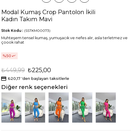
Modal Kumaş Crop Pantolon İkili
Kadın Takım Mavi
Stok Kodu
(SSTKM00073)
Muhteşem tensel kumaş, yumuşacık ve nefes alır, asla terletmez ve
çoook rahat
50
₺449,99
₺225,00
₺20,17
'den başlayan taksitlerle
Diğer renk seçenekleri
Tükendi
Tükendi
Tükendi
Tükendi
Tükendi