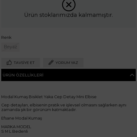
Ürün stoklarımızda kalmamıştır.
Renk
Beyaz
TAVSIYE ET
YORUM YAZ
ÜRÜN ÖZELLIKLERI
Modal Kumaş Bisiklet Yaka Cep Detay Mini Elbise
Cep detayları, elbisenin pratik ve işlevsel olmasını sağlarken aynı
zamanda şık bir görünüm katmaktadır.
Efsane Modal Kumaş
MARKA MODEL
S M L Bedenli