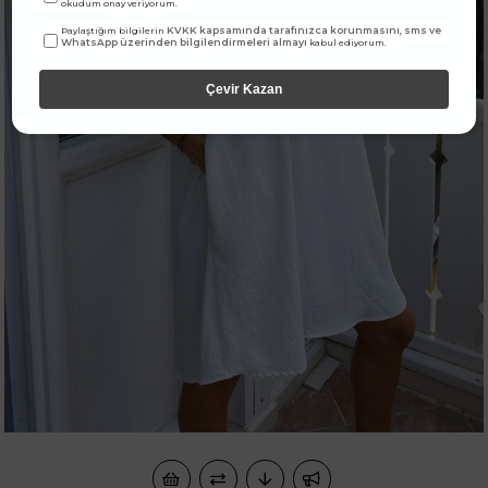
okudum onay veriyorum.
KVKK kapsamında tarafınızca korunmasını, sms ve
Paylaştığım bilgilerin
WhatsApp üzerinden bilgilendirmeleri almayı
kabul ediyorum.
Çevir Kazan