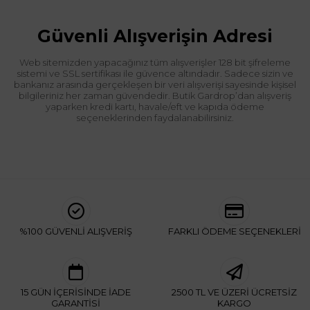
Güvenli Alışverişin Adresi
Web sitemizden yapacağınız tüm alışverişler 128 bit şifreleme
sistemi ve SSL sertifikası ile güvence altındadır. Sadece sizin ve
bankanız arasında gerçekleşen bir veri alışverişi sayesinde kişisel
bilgileriniz her zaman güvendedir. Butik Gardrop’dan alışveriş
yaparken kredi kartı, havale/eft ve kapıda ödeme
seçeneklerinden faydalanabilirsiniz.
%100 GÜVENLİ ALIŞVERİŞ
FARKLI ÖDEME SEÇENEKLERİ
15 GÜN İÇERİSİNDE İADE
2500 TL VE ÜZERİ ÜCRETSİZ
GARANTİSİ
KARGO