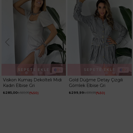
Ortam
Günlük
SEPETE EKLE
SEPETE EKLE
2
5
Gold Düğme Detay Çizgili
Viskon Kumaş Dekolteli Midi
Gömlek Elbise Gri
Kadın Elbise Kahve
₺299,99
₺599,99
₺285,00
₺569,99
%50
%50