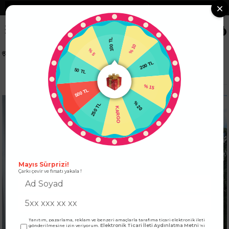
❮
Tüm Kredi Kartlarına +12 Taksit İmkanı!
❯
0
100 TL
% 5
% 10
Anasayfa
ÜST GİYİM
ELBİSE
50 TL
200 TL
Modal Kumaş Bisiklet Yaka Cep Detay Mini Elbise Beyaz
500 TL
% 15
250 TL
KARGO
% 20
Mayıs Sürprizi!
Çarkı çevir ve fırsatı yakala !
Tanıtım, pazarlama, reklam ve benzeri amaçlarla tarafıma ticari elektronik ileti
Elektronik Ticari İleti Aydınlatma Metni
gönderilmesine izin veriyorum.
'ni