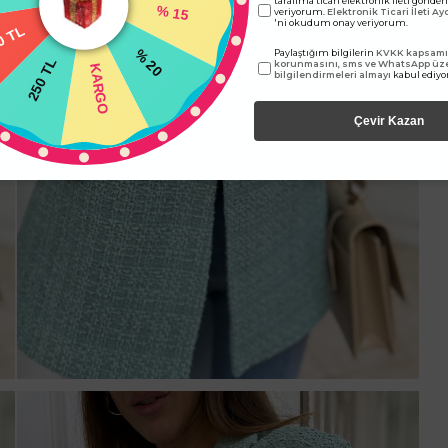
tarafıma ticari elektronik ileti gönde
% 15
veriyorum.
Elektronik Ticari İleti A
'ni okudum onay veriyorum.
0 TL
Paylaştığım bilgilerin
KVKK kapsamın
% 20
250 TL
korunmasını, sms ve WhatsApp üz
KARGO
bilgilendirmeleri almayı
kabul ediy
Çevir Kazan