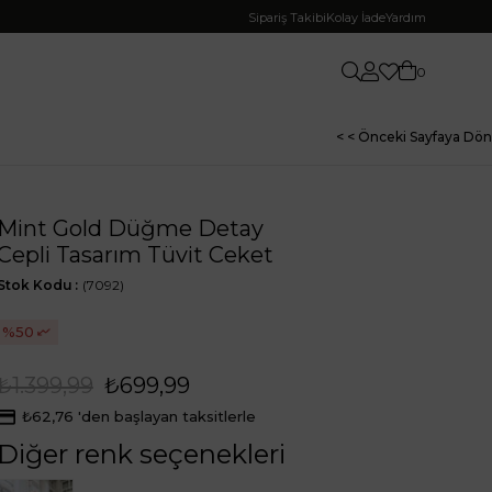
Sipariş Takibi
Kolay İade
Yardım
0
< < Önceki Sayfaya Dön
Mint Gold Düğme Detay
Cepli Tasarım Tüvit Ceket
Stok Kodu
(7092)
50
₺1.399,99
₺699,99
₺62,76
'den başlayan taksitlerle
Diğer renk seçenekleri