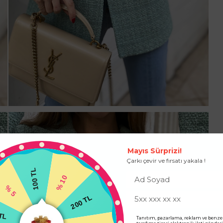
Mayıs Sürprizi!
Çarkı çevir ve fırsatı yakala !
100 TL
% 10
% 5
200 TL
 TL
Tanıtım, pazarlama, reklam ve benze