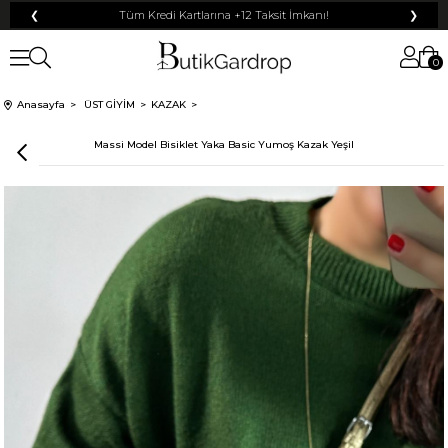
❮
Tüm Kredi Kartlarına +12 Taksit İmkanı!
❯
0
Anasayfa
ÜST GİYİM
KAZAK
Massi Model Bisiklet Yaka Basic Yumoş Kazak Yeşil