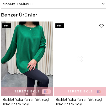
YIKAMA TALIMATI
Kumaş Tipi
Belirtilmemiş
Benzer Ürünler
Ortam
Belirtilmemiş
Yeni
Yeni
SEPETE EKLE
SEPETE EKLE
1
1
Bisiklet Yaka Yanları Yırtmaçlı
Bisiklet Yaka Yanları Yırtmaçlı
Triko Kazak Yeşil
Triko Kazak Yeşil