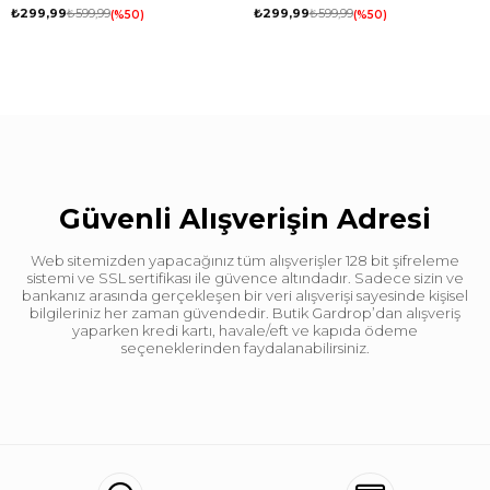
₺299,99
₺599,99
₺299,99
₺599,99
%50
%50
Güvenli Alışverişin Adresi
Web sitemizden yapacağınız tüm alışverişler 128 bit şifreleme
sistemi ve SSL sertifikası ile güvence altındadır. Sadece sizin ve
bankanız arasında gerçekleşen bir veri alışverişi sayesinde kişisel
bilgileriniz her zaman güvendedir. Butik Gardrop’dan alışveriş
yaparken kredi kartı, havale/eft ve kapıda ödeme
seçeneklerinden faydalanabilirsiniz.