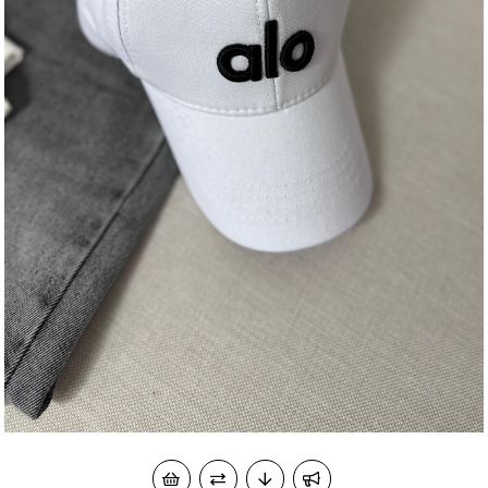
okudum onay veriyorum.
KVKK kapsamında tarafınızca korunmasını, sms ve
Paylaştığım bilgilerin
WhatsApp üzerinden bilgilendirmeleri almayı
kabul ediyorum.
Çevir Kazan