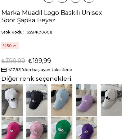
Marka Muadil Logo Baskılı Unisex
Spor Şapka Beyaz
Stok Kodu
(SSSPK00001)
50
₺399,99
₺199,99
₺17,93
'den başlayan taksitlerle
Diğer renk seçenekleri
Tükendi
Tükendi
Tükendi