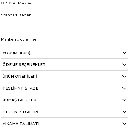
ORJİNAL MARKA
Standart Bedenli
Manken ölçüleri ise;
Mankenimiz S beden giymiştir
Göğüs 83 cm
YORUMLAR
(0)
Bel 66 cm
Baldır 54 cm
ÖDEME SEÇENEKLERI
Kalça 90 cm
Basen 94 cm
Boy 1.73 cm
ÜRÜN ÖNERILERI
Kilo 53 kg dir.
TESLIMAT & İADE
KUMAŞ BILGILERI
BEDEN BILGILERI
YIKAMA TALIMATI