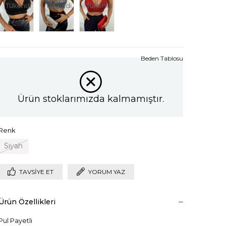
Tükendi
Tükendi
Tükendi
Beden Tablosu
Ürün stoklarımızda kalmamıştır.
Renk
Siyah
TAVSIYE ET
YORUM YAZ
Ürün Özellikleri
Pul Payetli