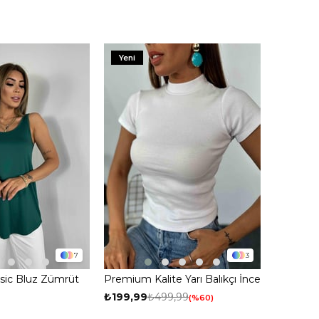
Yeni
7
3
Basic Bluz Zümrüt
Premium Kalite Yarı Balıkçı İnce
Fitilli Body Bluz Beyaz
₺199,99
₺499,99
%60