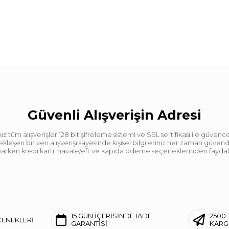
Güvenli Alışverişin Adresi
tüm alışverişler 128 bit şifreleme sistemi ve SSL sertifikası ile güvence
leşen bir veri alışverişi sayesinde kişisel bilgileriniz her zaman güve
aparken kredi kartı, havale/eft ve kapıda ödeme seçeneklerinden faydalan
15 GÜN İÇERİSİNDE İADE
2500 
ÇENEKLERİ
GARANTİSİ
KAR