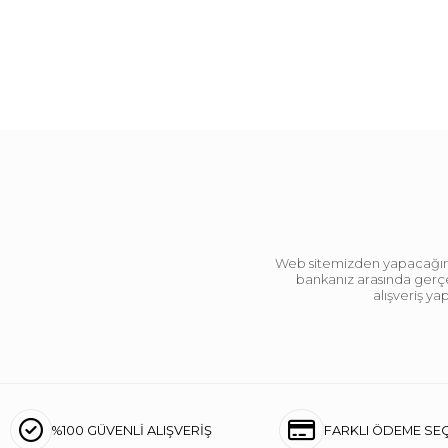
Web sitemizden yapacağınız 
bankanız arasında gerçek
alışveriş y
%100 GÜVENLİ ALIŞVERİŞ
FARKLI ÖDEME SE