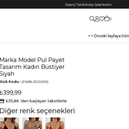
Sipariş Takibi
Kolay İade
Yardım
0
< < Önceki Sayfaya Dön
Marka Model Pul Payet
Tasarım Kadın Büstiyer
Siyah
Stok Kodu
(FWBLZ00093)
₺399,99
₺35,86
'den başlayan taksitlerle
Diğer renk seçenekleri