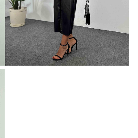
Mayıs Sürprizi!
Çarkı çevir ve fırsatı yakala !
100 TL
% 5
% 10
0 TL
200 TL
Tanıtım, pazarlama, reklam ve benze
tarafıma ticari elektronik ileti gönde
 TL
veriyorum.
Elektronik Ticari İleti A
'ni okudum onay veriyorum.
% 15
250 TL
Paylaştığım bilgilerin
KVKK kapsamın
korunmasını, sms ve WhatsApp üz
KARGO
% 20
bilgilendirmeleri almayı
kabul ediy
Çevir Kazan