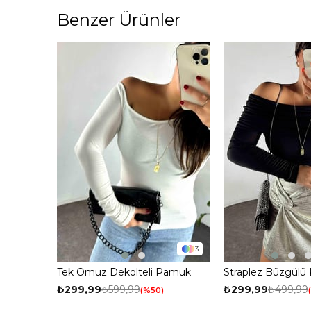
Benzer Ürünler
3
Tek Omuz Dekolteli Pamuk
Straplez Büzgülü 
Kumaş Kadın Body Ekru
Siyah
₺299,99
₺599,99
₺299,99
₺499,99
%50