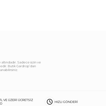
 altındadır. Sadece sizin ve
ndedir. Butik Gardrop’dan
abilirsiniz.
TL VE ÜZERİ ÜCRETSİZ
HIZLI GÖNDERİ
GO