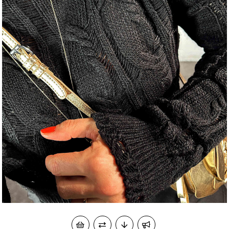
okudum onay veriyorum.
KVKK kapsamında tarafınızca korunmasını, sms ve
Paylaştığım bilgilerin
WhatsApp üzerinden bilgilendirmeleri almayı
kabul ediyorum.
Çevir Kazan