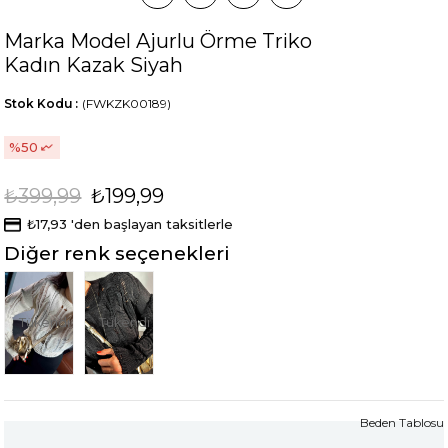
Marka Model Ajurlu Örme Triko
Kadın Kazak Siyah
Stok Kodu
(FWKZK00189)
50
₺399,99
₺199,99
₺17,93
'den başlayan taksitlerle
Diğer renk seçenekleri
Tükendi
Tükendi
Beden Tablosu