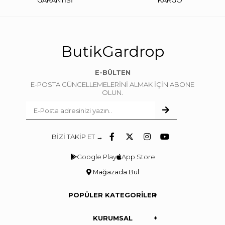
GARANTİSİ
KARGO
ButikGardrop
E-BÜLTEN
E-POSTA GÜNCELLEMELERİNİ ALMAK İÇİN ABONE
OLUN.
BİZİ TAKİP ET →
Google Play
App Store
Mağazada Bul
POPÜLER KATEGORİLER
KURUMSAL