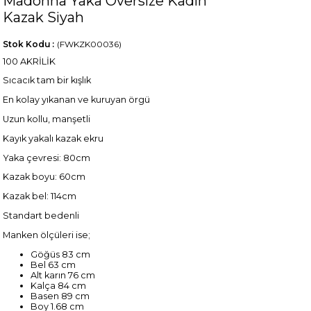
Madonna Yaka Oversize Kadın
Kazak Siyah
Stok Kodu
(FWKZK00036)
100 AKRİLİK
Sıcacık tam bir kışlık
En kolay yıkanan ve kuruyan örgü
Uzun kollu, manşetli
Kayık yakalı kazak ekru
Yaka çevresi: 80cm
Kazak boyu: 60cm
Kazak bel: 114cm
Standart bedenli
Manken ölçüleri ise;
Göğüs 83 cm
Bel 63 cm
Alt karın 76 cm
Kalça 84 cm
Basen 89 cm
Boy 1.68 cm