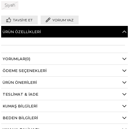
Siyah
TAVSIYE ET
YORUM YAZ
ÜRÜN ÖZELLIKLERI
YORUMLAR
(0)
ÖDEME SEÇENEKLERI
ÜRÜN ÖNERILERI
TESLIMAT & İADE
KUMAŞ BILGILERI
BEDEN BILGILERI