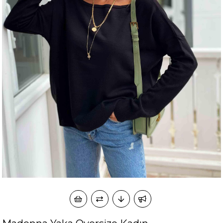
okudum onay veriyorum.
KVKK kapsamında tarafınızca korunmasını, sms ve
Paylaştığım bilgilerin
WhatsApp üzerinden bilgilendirmeleri almayı
kabul ediyorum.
Çevir Kazan