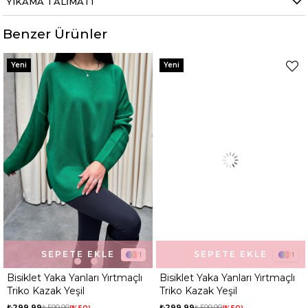
YIKAMA TALIMATI
Benzer Ürünler
Yeni
Yeni
SEPETE EKLE
SEPETE EKLE
1
1
Bisiklet Yaka Yanları Yırtmaçlı
Bisiklet Yaka Yanları Yırtmaçlı
Triko Kazak Yeşil
Triko Kazak Yeşil
₺299,99
₺599,99
₺299,99
₺599,99