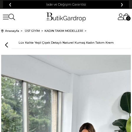
❮
İade ve Değişim Garantisi
❯
0
Anasayfa
ÜST GİYİM
KADIN TAKIM MODELLERİ
Lüx Kalite Yeşil Çiçek Detaylı Naturel Kumaş Kadın Takım Krem