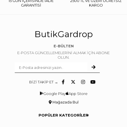
15 GÜN İÇERİSİNDE İADE
2500 TL VE ÜZERİ ÜCRETSİZ
GARANTİSİ
KARGO
ButikGardrop
E-BÜLTEN
E-POSTA GÜNCELLEMELERİNİ ALMAK İÇİN ABONE
OLUN.
BİZİ TAKİP ET →
Google Play
App Store
Mağazada Bul
POPÜLER KATEGORİLER