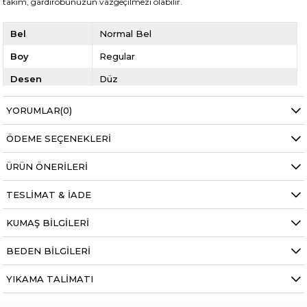
takım, gardırobunuzun vazgeçilmezi olabilir.
Bel
Normal Bel
Boy
Regular
Desen
Düz
Kalıp
Relaxed
YORUMLAR
(0)
Kumaş Tipi
Belirtilmemiş
ÖDEME SEÇENEKLERI
ÜRÜN ÖNERILERI
TESLIMAT & İADE
KUMAŞ BILGILERI
BEDEN BILGILERI
YIKAMA TALIMATI