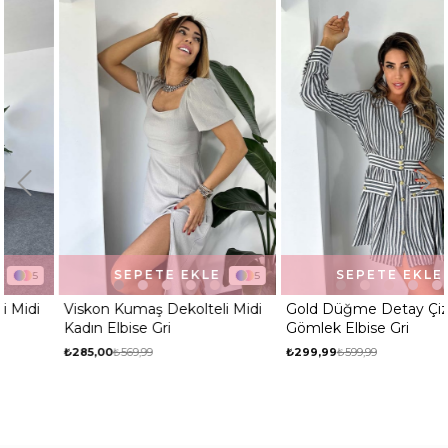
SEPETE EKLE
SEPETE EKLE
5
2
Viskon Kumaş Dekolteli Midi
Gold Düğme Detay Çizgili
Kadın Elbise Gri
Gömlek Elbise Gri
₺285,00
₺569,99
₺299,99
₺599,99