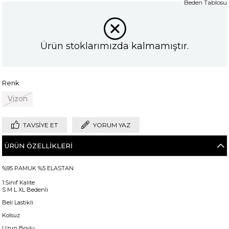
Beden Tablosu
Ürün stoklarımızda kalmamıştır.
Renk
Vizon
TAVSIYE ET
YORUM YAZ
ÜRÜN ÖZELLIKLERI
%95 PAMUK %5 ELASTAN
1.Sınıf Kalite
S M L XL Bedenli
Beli Lastikli
Kolsuz
Uzun Boylu