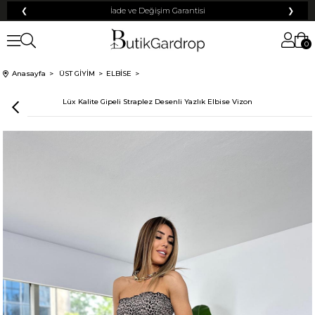
❮
Tüm Kredi Kartlarına +12 Taksit İmkanı!
❯
0
Anasayfa
ÜST GİYİM
ELBİSE
Lüx Kalite Gipeli Straplez Desenli Yazlık Elbise Vizon