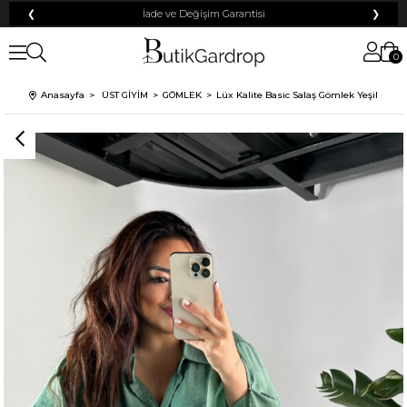
❮
Tüm Kredi Kartlarına +12 Taksit İmkanı!
❯
0
Anasayfa
ÜST GİYİM
GÖMLEK
Lüx Kalite Basic Salaş Gömlek Yeşil