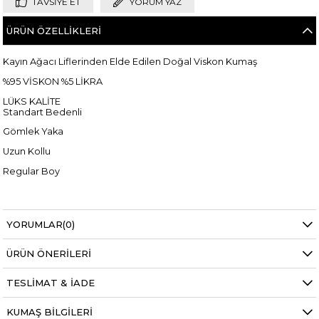
TAVSIYE ET
YORUM YAZ
ÜRÜN ÖZELLIKLERI
Kayın Ağacı Liflerinden Elde Edilen Doğal Viskon Kumaş
%95 VİSKON %5 LİKRA
LÜKS KALİTE
Standart Bedenli
Gömlek Yaka
Uzun Kollu
Regular Boy
YORUMLAR
(0)
Manken ölçüleri ise;
Mankenimiz S beden giymiştir
ÜRÜN ÖNERILERI
Göğüs 83 cm
Bel 63 cm
TESLIMAT & İADE
Alt karın 76 cm
Kalça 84 cm
Basen 89 cm
KUMAŞ BILGILERI
Boy 1.68 cm