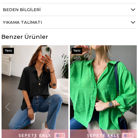
Kilo 50 kg dir.
BEDEN BILGILERI
YIKAMA TALIMATI
Benzer Ürünler
Yeni
Yeni
SEPETE EKLE
SEPETE EKLE
1
4