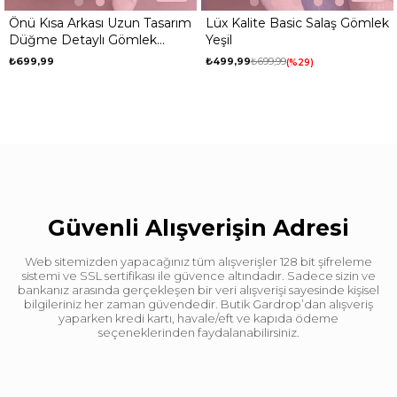
Önü Kısa Arkası Uzun Tasarım
Lüx Kalite Basic Salaş Gömlek
Düğme Detaylı Gömlek
Yeşil
Siyah
₺699,99
₺499,99
₺699,99
%29
Güvenli Alışverişin Adresi
Web sitemizden yapacağınız tüm alışverişler 128 bit şifreleme
sistemi ve SSL sertifikası ile güvence altındadır. Sadece sizin ve
bankanız arasında gerçekleşen bir veri alışverişi sayesinde kişisel
bilgileriniz her zaman güvendedir. Butik Gardrop’dan alışveriş
yaparken kredi kartı, havale/eft ve kapıda ödeme
seçeneklerinden faydalanabilirsiniz.