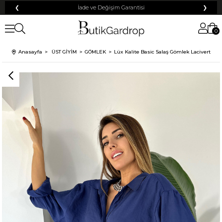
❮
Tüm Kredi Kartlarına +12 Taksit İmkanı!
❯
0
Anasayfa
ÜST GİYİM
GÖMLEK
Lüx Kalite Basic Salaş Gömlek Lacivert