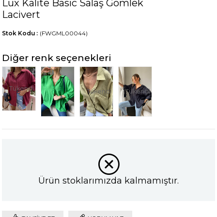
Lüx Kalite Basic Salaş Gömlek
Lacivert
Stok Kodu
(FWGML00044)
Diğer renk seçenekleri
Tükendi
Tükendi
Tükendi
Ürün stoklarımızda kalmamıştır.