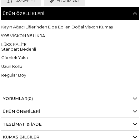
TAVSIYE ET
YORUM YAZ
ÜRÜN ÖZELLIKLERI
Kayın Ağacı Liflerinden Elde Edilen Doğal Viskon Kumaş
%95 VİSKON %5 LİKRA
LÜKS KALİTE
Standart Bedenli
Gömlek Yaka
Uzun Kollu
Regular Boy
YORUMLAR
(0)
Manken ölçüleri ise;
Mankenimiz S beden giymiştir
ÜRÜN ÖNERILERI
Göğüs 83 cm
Bel 63 cm
TESLIMAT & İADE
Alt karın 76 cm
Kalça 84 cm
Basen 89 cm
KUMAŞ BILGILERI
Boy 1.68 cm