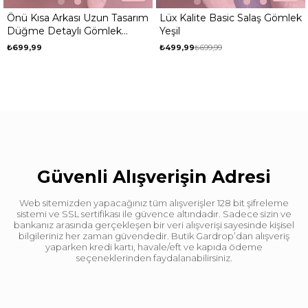
Uzun Tasarım
Lüx Kalite Basic Salaş Gömlek
Parıltı Cep Detay
Gömlek
Yeşil
Beyaz
₺499,99
₺699,99
₺699,99
Güvenli Alışverişin Adresi
Web sitemizden yapacağınız tüm alışverişler 128 bit şifreleme
sistemi ve SSL sertifikası ile güvence altındadır. Sadece sizin ve
bankanız arasında gerçekleşen bir veri alışverişi sayesinde kişisel
bilgileriniz her zaman güvendedir. Butik Gardrop’dan alışveriş
yaparken kredi kartı, havale/eft ve kapıda ödeme
seçeneklerinden faydalanabilirsiniz.